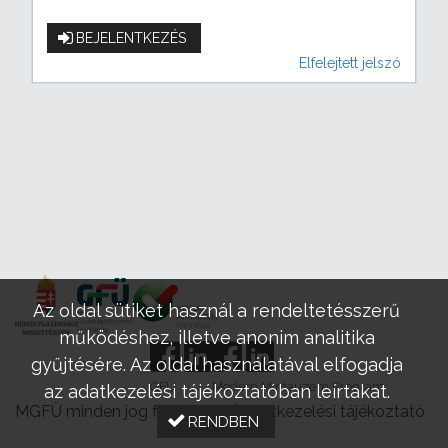
BEJELENTKEZÉS
Elfelejtett jelszó
Az oldal sütiket használ a rendeltetésszerű
működéshez, illetve anonim analitika
gyűjtésére. Az oldal használatával elfogadja
GFÜ
Modern Mintaüzem Program
az adatkezelési tájékoztatóban leírtakat.
MGFÜ minden jog fenntartva |
Adatkezelési tájékoztató
RENDBEN