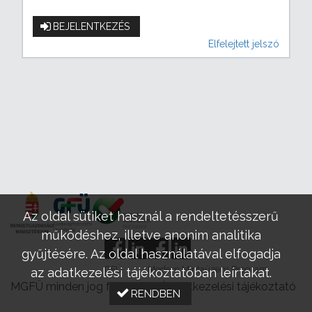
BEJELENTKEZÉS
Elfelejtett jelszó
Az oldal sütiket használ a rendeltetésszerű
működéshez, illetve anonim analitika
gyűjtésére. Az oldal használatával elfogadja
GFÜ
Modern Mintaüzem Program
az adatkezelési tájékoztatóban leírtakat.
MGFÜ minden jog fenntartva |
Adatkezelési tájékoztató
RENDBEN