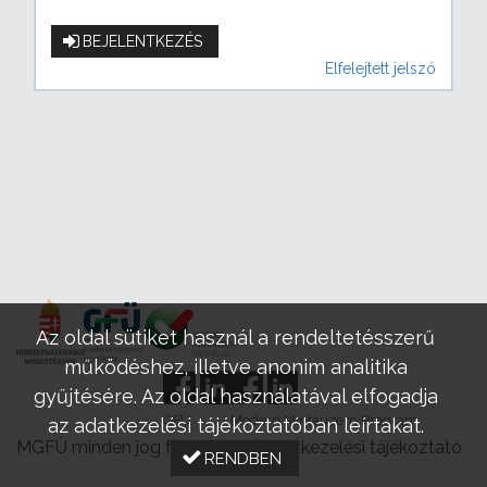
BEJELENTKEZÉS
Elfelejtett jelszó
Az oldal sütiket használ a rendeltetésszerű
működéshez, illetve anonim analitika
gyűjtésére. Az oldal használatával elfogadja
GFÜ
Modern Mintaüzem Program
az adatkezelési tájékoztatóban leírtakat.
MGFÜ minden jog fenntartva |
Adatkezelési tájékoztató
RENDBEN