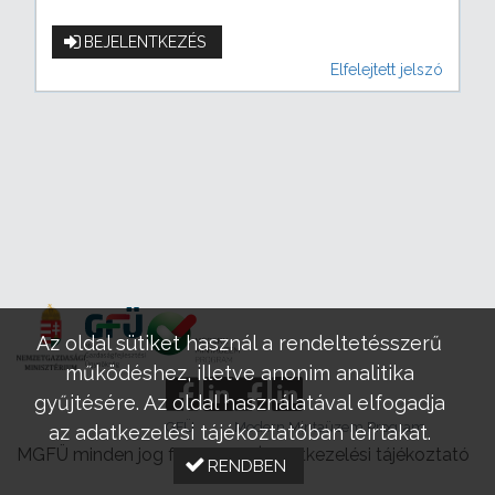
BEJELENTKEZÉS
Elfelejtett jelszó
Az oldal sütiket használ a rendeltetésszerű
működéshez, illetve anonim analitika
gyűjtésére. Az oldal használatával elfogadja
GFÜ
Modern Mintaüzem Program
az adatkezelési tájékoztatóban leírtakat.
MGFÜ minden jog fenntartva |
Adatkezelési tájékoztató
RENDBEN