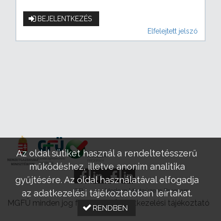
BEJELENTKEZÉS
Elfelejtett jelszó
Az oldal sütiket használ a rendeltetésszerű
működéshez, illetve anonim analitika
gyűjtésére. Az oldal használatával elfogadja
GFÜ
Modern Mintaüzem Program
az adatkezelési tájékoztatóban leírtakat.
MGFÜ minden jog fenntartva |
Adatkezelési tájékoztató
RENDBEN