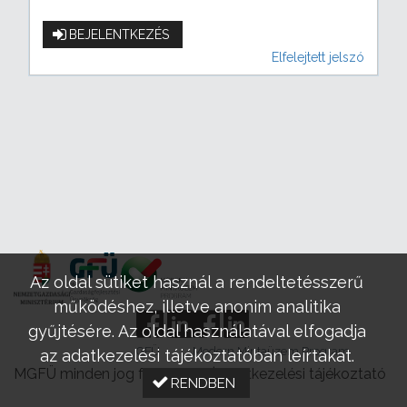
BEJELENTKEZÉS
Elfelejtett jelszó
Az oldal sütiket használ a rendeltetésszerű
működéshez, illetve anonim analitika
gyűjtésére. Az oldal használatával elfogadja
GFÜ
Modern Mintaüzem Program
az adatkezelési tájékoztatóban leírtakat.
MGFÜ minden jog fenntartva |
Adatkezelési tájékoztató
RENDBEN