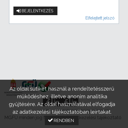
BEJELENTKEZÉS
Elfelejtett jelszó
Az oldal sütiket használ a rendeltetésszerű
működéshez, illetve anonim analitika
gyűjtésére. Az oldal használatával elfogadja
GFÜ
Modern Mintaüzem Program
az adatkezelési tájékoztatóban leírtakat.
MGFÜ minden jog fenntartva |
Adatkezelési tájékoztató
RENDBEN