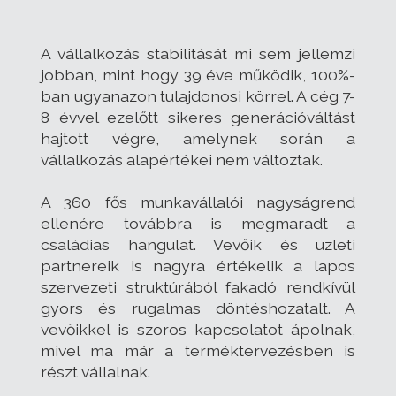
A vállalkozás stabilitását mi sem jellemzi
jobban, mint hogy 39 éve működik, 100%-
ban ugyanazon tulajdonosi körrel. A cég 7-
8 évvel ezelőtt sikeres generációváltást
hajtott végre, amelynek során a
vállalkozás alapértékei nem változtak.
A 360 fős munkavállalói nagyságrend
ellenére továbbra is megmaradt a
családias hangulat. Vevőik és üzleti
partnereik is nagyra értékelik a lapos
szervezeti struktúrából fakadó rendkívül
gyors és rugalmas döntéshozatalt. A
vevőikkel is szoros kapcsolatot ápolnak,
mivel ma már a terméktervezésben is
részt vállalnak.