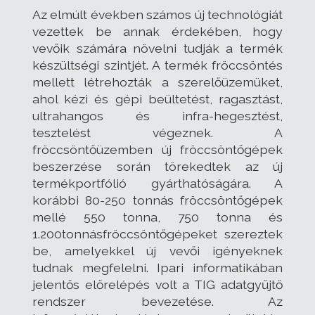
Az elmúlt években számos új technológiát
vezettek be annak érdekében, hogy
vevőik számára növelni tudják a termék
készültségi szintjét. A termék fröccsöntés
mellett létrehozták a szerelőüzemüket,
ahol kézi és gépi beültetést, ragasztást,
ultrahangos és infra-hegesztést,
tesztelést végeznek. A
fröccsöntőüzemben új fröccsöntőgépek
beszerzése során törekedtek az új
termékportfólió gyárthatóságára. A
korábbi 80-250 tonnás fröccsöntőgépek
mellé 550 tonna, 750 tonna és
1.200tonnásfröccsöntőgépeket szereztek
be, amelyekkel új vevői igényeknek
tudnak megfelelni. Ipari informatikában
jelentős előrelépés volt a TIG adatgyűjtő
rendszer bevezetése. Az