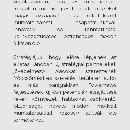
vevőközpontú, autó- és más iparági
területen, műanyag és fém alkatrészeket
magas hozzáadott értékkel, elkötelezett
munkatársakkal, csapatmunkával,
innovatív és fenntartható,
környezettudatos, biztonságos módon
állítson elő.
Stratégiájuk, hogy előre lépjenek az
ellátási láncban, új stratégiai partnereket,
jövedelmező piacokat szerezzenek
fröccsöntési és szerelési területen autó-
és más iparágakban. Folyamatos
fejlesztések, új kompetenciák elsajátítása
révén környezeti hatásokat csökkentő,
biztonságot növelő módon, motivált
munkatársakkal közösen állítsák elő
termékeiket.