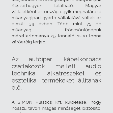
Kőszárhegyen található. Magyar
vállalatként az ország egyik meghatározó
műanyagipari gyártó vállalatává váltak az
elmúlt 39 évben. Több mint 75 db
műanyag fröccsöntőgépük
mérettartománya 25 tonnától 1200 tonna
záróerőig terjed.
Az autóipari kábelkorbács
csatlakozók mellett audio
technikai alkatrészeket és
esztétikai termékeket állítanak
elő.
A SIMON Plastics Kft. küldetése, hogy
hosszú távon magas minőséget biztosító,