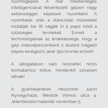
nyomógépek. A már mesterséges
intelligenciával felvértezett gépen nagy
sebességgel képesek nyomtatni. A
nyomtatás után a stancolási műveletet
mutatják be. Itt vágják ki a papír ívből a
szükséges terméket. Ennek a
technológiának az érdekessége, hogy a
gép másodpercenként 2 leütést (vágást)
képes elvégezni, akár 350 tonnás erővel!
A látogatáson való részvétel nincs
korhatárhoz kötve, mindenkit szívesen
látnak!
A gyárbejárások helyszíne: 4400
Nyíregyháza, Westsik Vilmos utca 4.
Jelentkezési határidő: november 5.