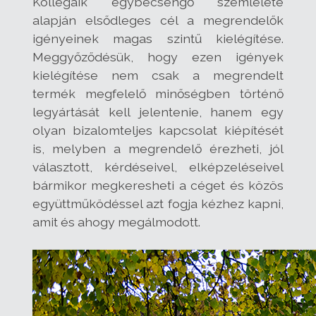
Kollégáik egybecsengő szemlélete
alapján elsődleges cél a megrendelők
igényeinek magas szintű kielégítése.
Meggyőződésük, hogy ezen igények
kielégítése nem csak a megrendelt
termék megfelelő minőségben történő
legyártását kell jelentenie, hanem egy
olyan bizalomteljes kapcsolat kiépítését
is, melyben a megrendelő érezheti, jól
választott, kérdéseivel, elképzeléseivel
bármikor megkeresheti a céget és közös
együttműködéssel azt fogja kézhez kapni,
amit és ahogy megálmodott.