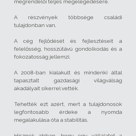
megrendelői teljes megelégedésére.
A részvények többsége családi
tulajdonban van.
A cég fejlődését és fejlesztéseit a
felelősség, hosszútávú gondolkodás és a
fokozatosság jellemzi.
A 2008-ban kialakult és mindenki által
tapasztalt gazdasági világválság
akadályait sikerrel vették.
Tehették ezt azért, mert a tulajdonosok
legfontosabb érdeke a nyomda
megalakulása óta a stabilitás.
Hisznek abban, hogy egy vállalatot a