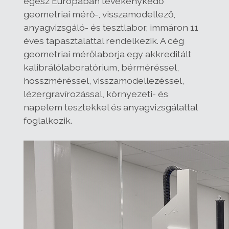
egész Európában tevékenykedő
geometriai mérő-, visszamodellező,
anyagvizsgáló- és tesztlabor, immáron 11
éves tapasztalattal rendelkezik. A cég
geometriai mérőlaborja egy akkreditált
kalibrálólaboratórium, bérméréssel,
hosszméréssel, visszamodellezéssel,
lézergravírozással, környezeti- és
napelem tesztekkel és anyagvizsgálattal
foglalkozik.