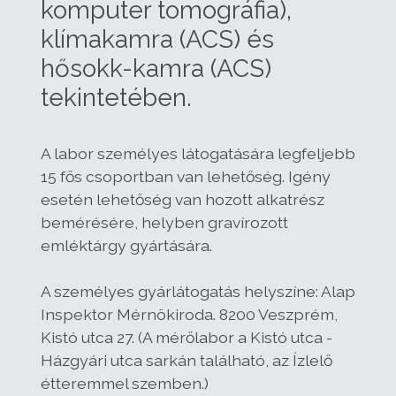
komputer tomográfia),
klímakamra (ACS) és
hősokk-kamra (ACS)
tekintetében.
A labor személyes látogatására legfeljebb
15 fős csoportban van lehetőség. Igény
esetén lehetőség van hozott alkatrész
bemérésére, helyben gravírozott
emléktárgy gyártására.
A személyes gyárlátogatás helyszíne: Alap
Inspektor Mérnökiroda. 8200 Veszprém,
Kistó utca 27. (A mérőlabor a Kistó utca -
Házgyári utca sarkán található, az Ízlelő
étteremmel szemben.)