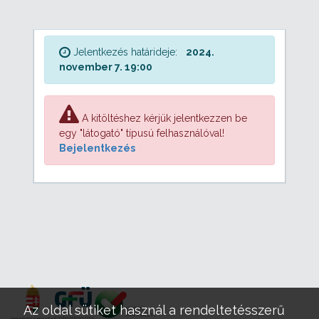
Jelentkezés határideje:
2024.
november 7. 19:00
A kitöltéshez kérjük jelentkezzen be
egy "látogató" típusú felhasználóval!
Bejelentkezés
Az oldal sütiket használ a rendeltetésszerű