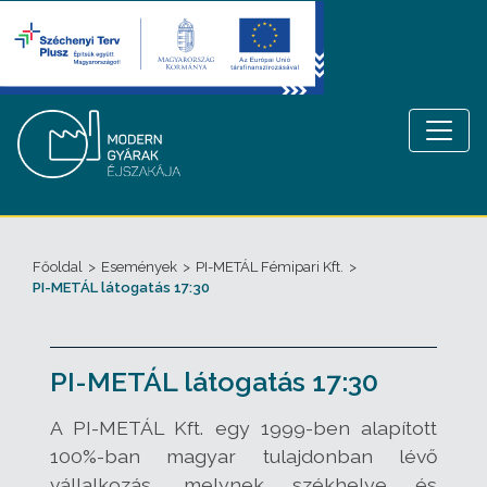
Főoldal
>
Események
>
PI-METÁL Fémipari Kft.
>
PI-METÁL látogatás 17:30
PI-METÁL látogatás 17:30
A PI-METÁL Kft. egy 1999-ben alapított
100%-ban magyar tulajdonban lévő
vállalkozás, melynek székhelye és