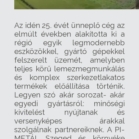
Az idén 25. évét ünneplő cég az
elmúlt években alakította ki a
régió egyik legmodernebb
eszközökkel, gyártó gépekkel
felszerelt üzemét, amelyben
teljes körű lemezmegmunkálás
és komplex szerkezetlakatos
termékek előállítása történik.
Legyen szó akár sorozat- akár
egyedi gyártásról: minőségi
kivitelést nyújtanak és
versenyképes árakkal
szolgálnak partnereiknek. A PI-
METÁL Szeged és környéke