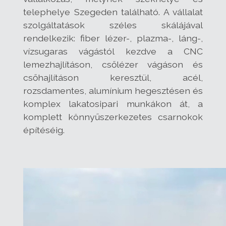
telephelye Szegeden található. A vállalat
szolgáltatások széles skálájával
rendelkezik: fiber lézer-, plazma-, láng-,
vízsugaras vágástól kezdve a CNC
lemezhajlításon, csőlézer vágáson és
csőhajlításon keresztül, acél,
rozsdamentes, alumínium hegesztésen és
komplex lakatosipari munkákon át, a
komplett könnyűszerkezetes csarnokok
építéséig.