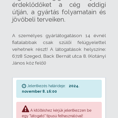
érdeklődőket a cég eddigi
útján, a gyártás folyamatain és
jövőbeli terveiken.
A személyes gyárlátogatáson 14 évnél
fiatalabbak csak szülői felügyelettel
vehetnek részt! A látogatások helyszíne:
6728 Szeged, Back Bernát utca 8. (Kotányi
János köz felől)
Jelentkezés határideje:
2024.
november 8. 16:00
A kitöltéshez kérjük jelentkezzen be
egy "látogató" típusú felhasználóval!