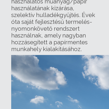
használatos műanyag/papír
használatának kizárása,
szelektív hulladékgyűjtés. Évek
óta saját fejlesztésű termelés-
nyomonkövető rendszert
használnak, amely nagyban
hozzásegített a papírmentes
munkahely kialakításához.