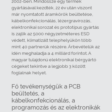
2002-ben. Mindössze egy termék
gyártásával kezdték, 22 év után viszont
már nyomtatott áramkörök beültetése,
kábelkonfekcionálás, lézergravírozás,
elektronikai sorozat és prototípus gyártás
is zajlik az 5000 négyzetméteres ESD
védett, klimatizált telephelyükön több
mint 40 partnerük részére. Árbevételük az
idén meghaladja a 4 milliárd forintot. A
magyar tulajdonú elektronikai bérgyártó
cégeket tekintve a legjobb 3 között
foglalnak helyet.
Fő tevékenységük a PCB
beültetés, a
kábelkonfekcionálás, a
programozás és az elektronikák