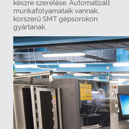
készre szerelése. Automatizált
munkafolyamataik vannak,
korszerű SMT gépsorokon
gyártanak.