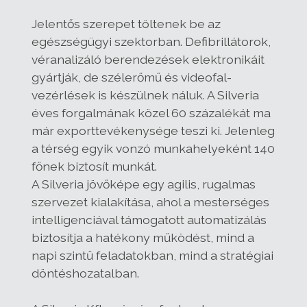
Jelentős szerepet töltenek be az
egészségügyi szektorban. Defibrillátorok,
véranalizáló berendezések elektronikáit
gyártják, de szélerőmű és videofal-
vezérlések is készülnek náluk. A Silveria
éves forgalmának közel 60 százalékát ma
már exporttevékenysége teszi ki. Jelenleg
a térség egyik vonzó munkahelyeként 140
főnek biztosít munkát.
A Silveria jövőképe egy agilis, rugalmas
szervezet kialakítása, ahol a mesterséges
intelligenciával támogatott automatizálás
biztosítja a hatékony működést, mind a
napi szintű feladatokban, mind a stratégiai
döntéshozatalban.