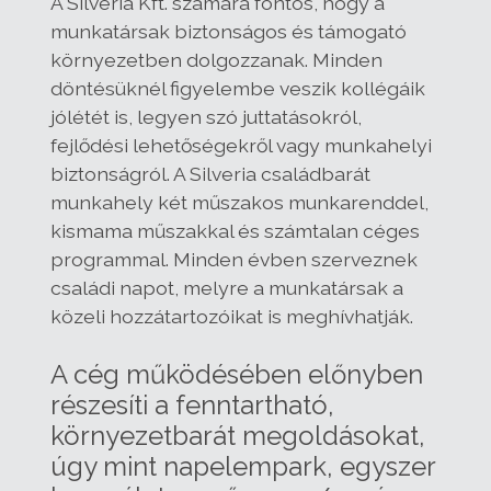
A Silveria Kft. számára fontos, hogy a
munkatársak biztonságos és támogató
környezetben dolgozzanak. Minden
döntésüknél figyelembe veszik kollégáik
jólétét is, legyen szó juttatásokról,
fejlődési lehetőségekről vagy munkahelyi
biztonságról. A Silveria családbarát
munkahely két műszakos munkarenddel,
kismama műszakkal és számtalan céges
programmal. Minden évben szerveznek
családi napot, melyre a munkatársak a
közeli hozzátartozóikat is meghívhatják.
A cég működésében előnyben
részesíti a fenntartható,
környezetbarát megoldásokat,
úgy mint napelempark, egyszer