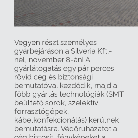
Vegyen részt személyes
gyárbejáráson a Silveria Kft.-
nél, november 8-án! A
gyárlátogatás egy pár perces
rövid cég és biztonsági
bemutatóval kezdődik, majd a
főbb gyártás technológiák (SMT
beültető sorok, szelektív
forrasztógépek,
kábelkonfekcionálás) kerülnek
bemutatásra. Védőruházatot a
cég biztosít, fényképeket a