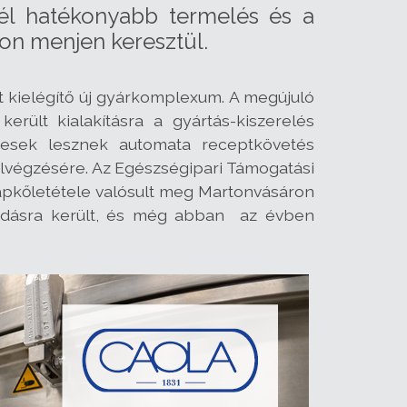
nél hatékonyabb termelés és a
on menjen keresztül.
kielégítő új gyárkomplexum. A megújuló
rült kialakításra a gyártás-kiszerelés
esek lesznek automata receptkövetés
elvégzésére. Az Egészségipari Támogatási
alapkőletétele valósult meg Martonvásáron
tadásra került, és még abban az évben