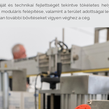
áját és technikai fejlettségét tekintve tökéletes hely
moduláris felépítése, valamint a terület adottságai l
 további bővítéseket vigyen véghez a cég.