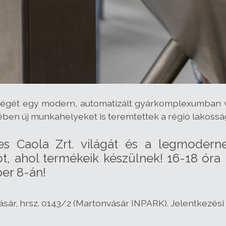
ységét egy modern, automatizált gyárkomplexumban v
tében új munkahelyeket is teremtettek a régió lakossá
s Caola Zrt. világát és a legmoderneb
 ahol termékeik készülnek! 16-18 óra 
er 8-án!
sár, hrsz. 0143/2 (Martonvásár INPARK). Jelentkezési