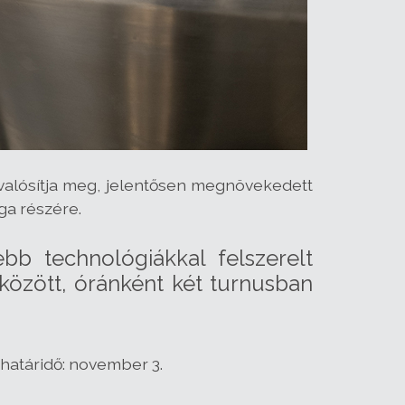
alósítja meg, jelentősen megnövekedett
ga részére.
b technológiákkal felszerelt
között, óránként két turnusban
 határidő: november 3.