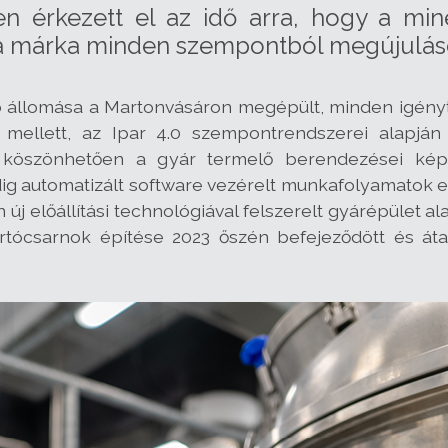
en érkezett el az idő arra, hogy a mi
 a márka minden szempontból megújulás
állomása a Martonvásáron megépült, minden igényt 
ellett, az Ipar 4.0 szempontrendszerei alapján ke
k köszönhetően a gyár termelő berendezései kép
ig automatizált software vezérelt munkafolyamatok 
 új előállítási technológiával felszerelt gyárépület 
ártócsarnok építése 2023 őszén befejeződött és á