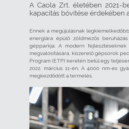
A Caola Zrt. életében 2021-b
kapacitás bővítése érdekében
Ennek a megújulásnak legkiemelkedőbb 
energiára épülő zöldmezős beruházás m
gépparkja. A modern fejlesztésekne
megvalósítására, kiszerelő gépsorok ped
Program (ETP) keretén belül egy teljesen
2022. március 11-én. A 4000 nm-es gy
megkezdődött a termelés.