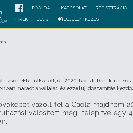
FŐOLDAL
KAPCSOLAT
REGISZTRÁCIÓ
HÍREK
BLOG
BEJELENTKEZÉS
:00
hézségekbe ütközött, de 2020-ban dr. Bándi Imre és be
onban maradt a vállalat, és ezzel új időszámítás kezdőd
j jövőképet vázolt fel a Caola majdnem 
házást valósított meg, felépítve egy 
an.