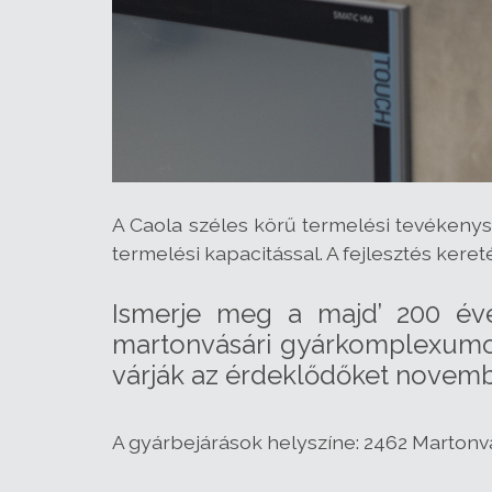
A Caola széles körű termelési tevéken
termelési kapacitással. A fejlesztés kere
Ismerje meg a majd’ 200 éve
martonvásári gyárkomplexumot,
várják az érdeklődőket novemb
A gyárbejárások helyszíne: 2462 Martonvá