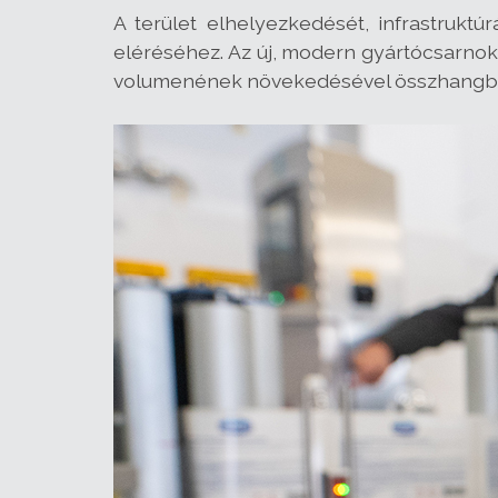
A terület elhelyezkedését, infrastruktúr
eléréséhez. Az új, modern gyártócsarnok 
volumenének növekedésével összhangban