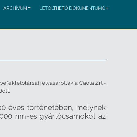
ARCHÍVUM
LETÖLTHETŐ DOKUMENTUMOK
fektetőtársai felvásárolták a Caola Zrt.-
ött.
200 éves történetében, melynek
4000 nm-es gyártócsarnokot az