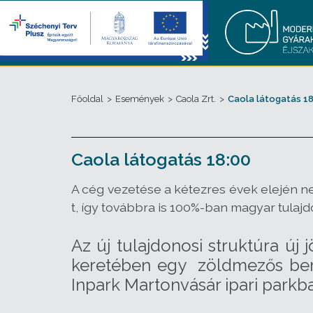
Főoldal
>
Események
>
Caola Zrt.
>
Caola látogatás 18
Caola látogatás 18:00
A cég vezetése a kétezres évek elején ne
t, így továbbra is 100%-ban magyar tulajd
Az új tulajdonosi struktúra ú
keretében egy zöldmezős beru
Inpark Martonvásár ipari parkb