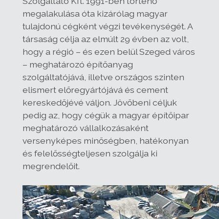
Szolgáltató Kft. 1991-ben történő
megalakulása óta kizárólag magyar
tulajdonú cégként végzi tevékenységét. A
társaság célja az elmúlt 29 évben az volt,
hogy a régió – és ezen belül Szeged város
– meghatározó építőanyag
szolgáltatójává, illetve országos szinten
elismert előregyártójává és cement
kereskedőjévé váljon. Jövőbeni céljuk
pedig az, hogy cégük a magyar építőipar
meghatározó vállalkozásaként
versenyképes minőségben, hatékonyan
és felelősségteljesen szolgálja ki
megrendelőit.