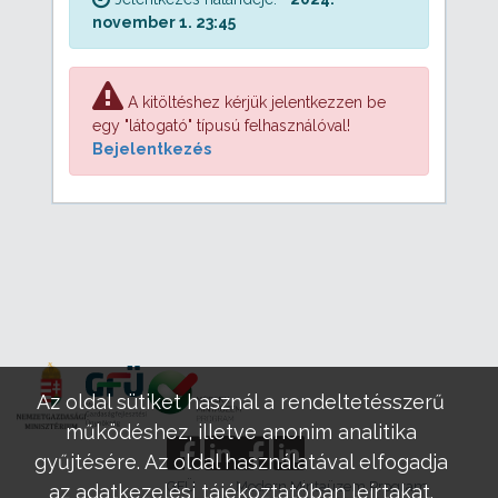
november 1. 23:45
A kitöltéshez kérjük jelentkezzen be
egy "látogató" típusú felhasználóval!
Bejelentkezés
Az oldal sütiket használ a rendeltetésszerű
működéshez, illetve anonim analitika
gyűjtésére. Az oldal használatával elfogadja
GFÜ
Modern Mintaüzem Program
az adatkezelési tájékoztatóban leírtakat.