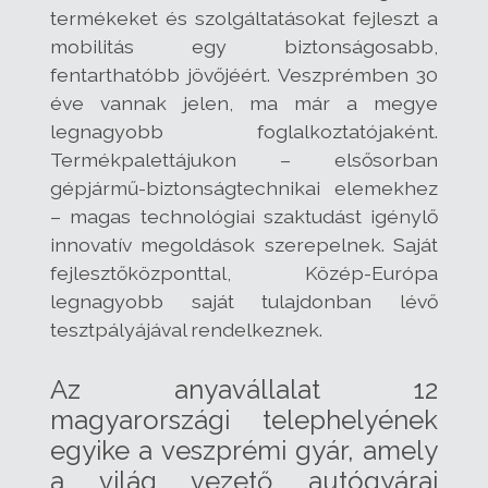
termékeket és szolgáltatásokat fejleszt a
mobilitás egy biztonságosabb,
fentarthatóbb jövőjéért. Veszprémben 30
éve vannak jelen, ma már a megye
legnagyobb foglalkoztatójaként.
Termékpalettájukon – elsősorban
gépjármű-biztonságtechnikai elemekhez
– magas technológiai szaktudást igénylő
innovatív megoldások szerepelnek. Saját
fejlesztőközponttal, Közép-Európa
legnagyobb saját tulajdonban lévő
tesztpályájával rendelkeznek.
Az anyavállalat 12
magyarországi telephelyének
egyike a veszprémi gyár, amely
a világ vezető autógyárai