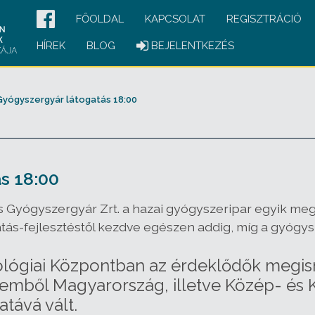
FŐOLDAL
KAPCSOLAT
REGISZTRÁCIÓ
HÍREK
BLOG
BEJELENTKEZÉS
Gyógyszergyár látogatás 18:00
s 18:00
gis Gyógyszergyár Zrt. a hazai gyógyszeripar egyik me
atás-fejlesztéstől kezdve egészen addig, míg a gyógys
ógiai Központban az érdeklődők megisme
zemből Magyarország, illetve Közép- és 
atává vált.