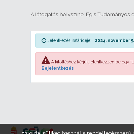
A látogatás helyszíne: Egis Tudományos és
Jelentkezés határideje:
2024. november 5.
A kitöltéshez kérjük jelentkezzen be egy "lá
Bejelentkezés
Az oldal sütiket használ a rendeltetésszerű 