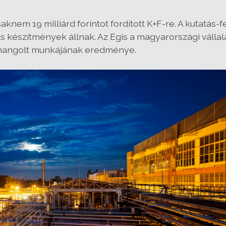
knem 19 milliárd forintot fordított K+F-re. A kutatás-
 készítmények állnak. Az Egis a magyarországi vállal
zehangolt munkájának eredménye.