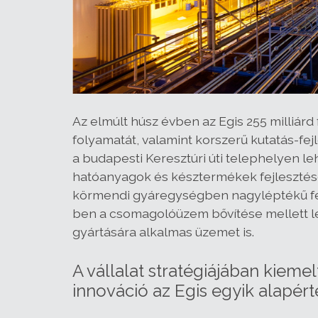
Az elmúlt húsz évben az Egis 255 milliárd
folyamatát, valamint korszerű kutatás-fe
a budapesti Keresztúri úti telephelyen leh
hatóanyagok és késztermékek fejlesztése
körmendi gyáregységben nagyléptékű fej
ben a csomagolóüzem bővítése mellett lé
gyártására alkalmas üzemet is.
A vállalat stratégiájában kieme
innováció az Egis egyik alapért