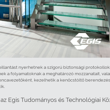
illantást nyerhetnek a szigorú biztonsági protokollo
k a folyamatoknak a meghatározó mozzanatait, vala
avezetőként, kezelhetik a kenőcstöltő berendezést, s
ik.
, az Egis Tudományos és Technológiai Kö