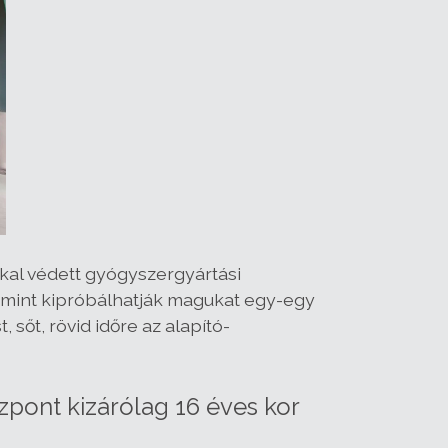
kkal védett gyógyszergyártási
mint kipróbálhatják magukat egy-egy
őt, rövid időre az alapító-
zpont kizárólag 16 éves kor