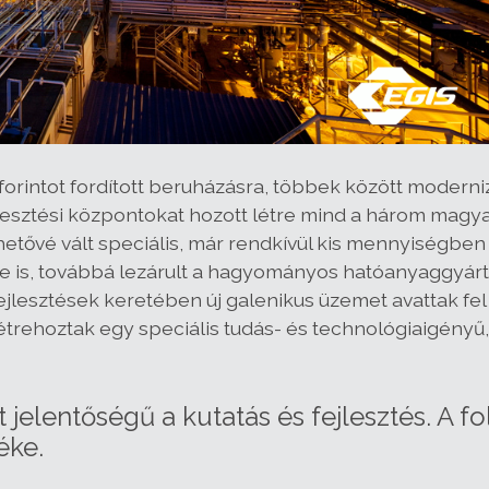
 forintot fordított beruházásra, többek között moderni
jlesztési központokat hozott létre mind a három magy
etővé vált speciális, már rendkívül kis mennyiségben i
 is, továbbá lezárult a hagyományos hatóanyaggyártó 
lesztések keretében új galenikus üzemet avattak fel
trehoztak egy speciális tudás- és technológiaigényű
lt jelentőségű a kutatás és fejlesztés. A 
éke.