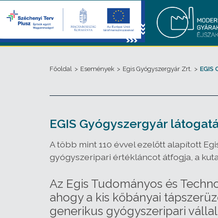
Főoldal
>
Események
>
Egis Gyógyszergyár Zrt.
>
EGIS 
EGIS Gyógyszergyár látogatá
A több mint 110 évvel ezelőtt alapított E
gyógyszeripari értékláncot átfogja, a kut
Az Egis Tudományos és Technol
ahogy a kis kőbányai tápszerü
generikus gyógyszeripari vállal