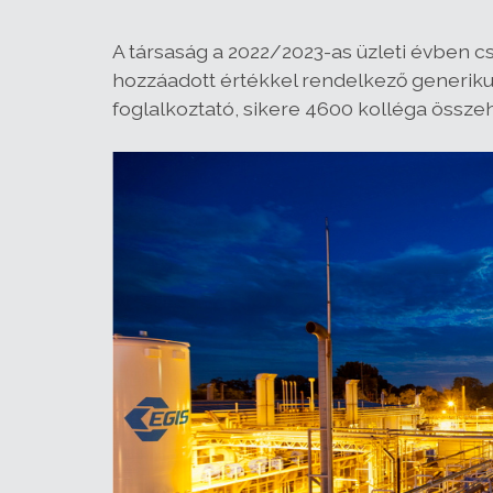
A társaság a 2022/2023-as üzleti évben csa
hozzáadott értékkel rendelkező generikus
foglalkoztató, sikere 4600 kolléga öss