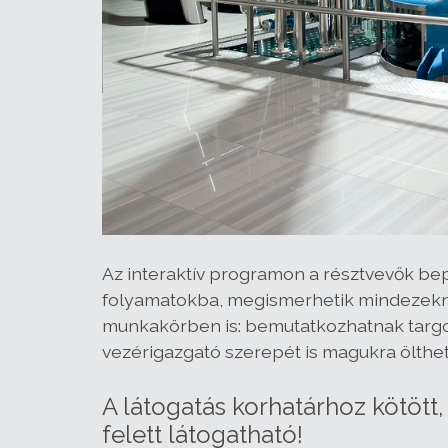
Az interaktív programon a résztvevők bep
folyamatokba, megismerhetik mindezekne
munkakörben is: bemutatkozhatnak targonc
vezérigazgató szerepét is magukra ölthet
A látogatás korhatárhoz kötött
felett látogatható!