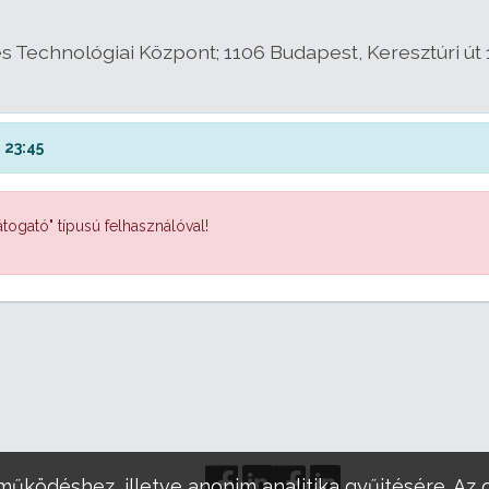
 Technológiai Központ; 1106 Budapest, Keresztúri út 1
 23:45
togató" típusú felhasználóval!
működéshez, illetve anonim analitika gyűjtésére. Az 