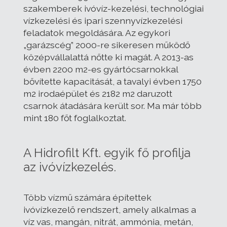
szakemberek ivóvíz-kezelési, technológiai
vízkezelési és ipari szennyvízkezelési
feladatok megoldására. Az egykori
„garázscég” 2000-re sikeresen működő
középvállalattá nőtte ki magát. A 2013-as
évben 2200 m2-es gyártócsarnokkal
bővítette kapacitását, a tavalyi évben 1750
m2 irodaépület és 2182 m2 daruzott
csarnok átadására került sor. Ma már több
mint 180 főt foglalkoztat.
A Hidrofilt Kft. egyik fő profilja
az ivóvízkezelés.
Több vízmű számára építettek
ivóvízkezelő rendszert, amely alkalmas a
víz vas, mangán, nitrát, ammónia, metán,