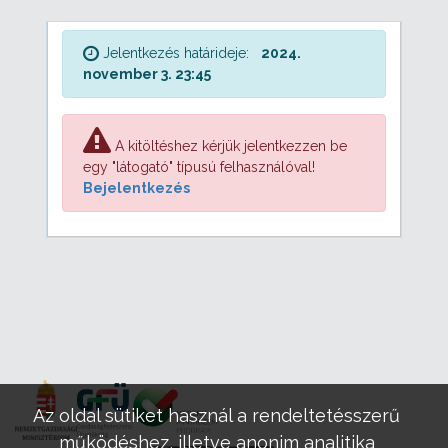
Jelentkezés határideje:
2024.
november 3. 23:45
A kitöltéshez kérjük jelentkezzen be
egy "látogató" típusú felhasználóval!
Bejelentkezés
Az oldal sütiket használ a rendeltetésszerű
működéshez, illetve anonim analitika