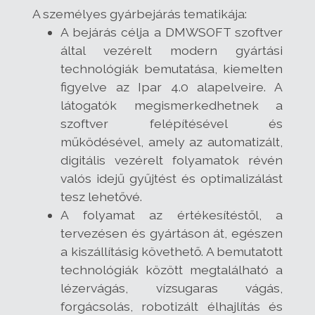
A személyes gyárbejárás tematikája:
A bejárás célja a DMWSOFT szoftver
által vezérelt modern gyártási
technológiák bemutatása, kiemelten
figyelve az Ipar 4.0 alapelveire. A
látogatók megismerkedhetnek a
szoftver felépítésével és
működésével, amely az automatizált,
digitális vezérelt folyamatok révén
valós idejű gyűjtést és optimalizálást
tesz lehetővé.
A folyamat az értékesítéstől, a
tervezésen és gyártáson át, egészen
a kiszállításig követhető. A bemutatott
technológiák között megtalálható a
lézervágás, vízsugaras vágás,
forgácsolás, robotizált élhajlítás és