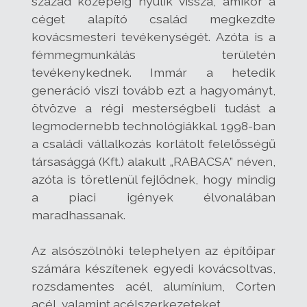
század közepéig nyúlik vissza, amikor a
céget alapító család megkezdte
kovácsmesteri tevékenységét. Azóta is a
fémmegmunkálás területén
tevékenykednek. Immár a hetedik
generáció viszi tovább ezt a hagyományt,
ötvözve a régi mesterségbeli tudást a
legmodernebb technológiákkal. 1998-ban
a családi vállalkozás korlátolt felelősségű
társasággá (Kft.) alakult „RABACSA” néven,
azóta is töretlenül fejlődnek, hogy mindig
a piaci igények élvonalában
maradhassanak.
Az alsószölnöki telephelyen az építőipar
számára készítenek egyedi kovácsoltvas,
rozsdamentes acél, alumínium, Corten
acél, valamint acélszerkezeteket.