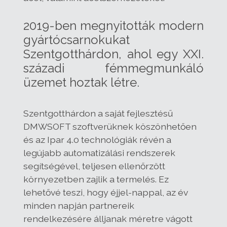
2019-ben megnyitották modern
gyártócsarnokukat
Szentgotthárdon, ahol egy XXI.
századi fémmegmunkáló
üzemet hoztak létre.
Szentgotthárdon a saját fejlesztésű
DMWSOFT szoftverüknek köszönhetően
és az Ipar 4.0 technológiák révén a
legújabb automatizálási rendszerek
segítségével, teljesen ellenőrzött
környezetben zajlik a termelés. Ez
lehetővé teszi, hogy éjjel-nappal, az év
minden napján partnereik
rendelkezésére álljanak méretre vágott