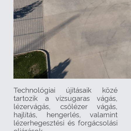
Technológiai újításaik közé
tartozik a vízsugaras vágás,
lézervágás, csőlézer vágás,
hajlítás, hengerlés, valamint
lézerhegesztési és forgácsolási