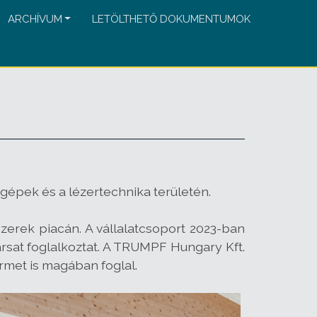
ARCHÍVUM
LETÖLTHETŐ DOKUMENTUMOK
gépek és a lézertechnika területén.
rek piacán. A vállalatcsoport 2023-ban
ársat foglalkoztat. A TRUMPF Hungary Kft.
rmet is magában foglal.