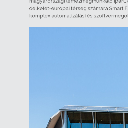
magyarországi lemezmegmunkáló ipart, aut
délkelet-európai térség számára Smart 
komplex automatizálási és szoftvermego