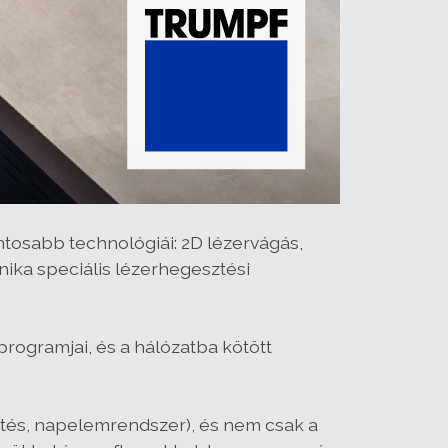
osabb technológiái: 2D lézervágás,
nika speciális lézerhegesztési
ogramjai, és a hálózatba kötött
űtés, napelemrendszer), és nem csak a