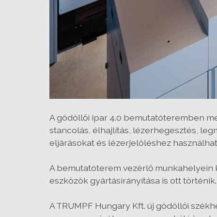
A gödöllői ipar 4.0 bemutatóteremben m
stancolás, élhajlítás, lézerhegesztés, l
eljárásokat és lézerjelöléshez használh
A bemutatóterem vezérlő munkahelyein k
eszközök gyártásirányítása is ott történik.
A TRUMPF Hungary Kft. új gödöllői székh