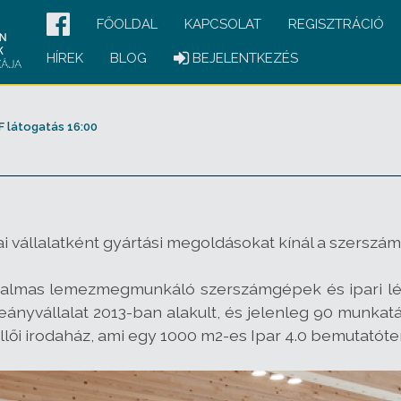
FŐOLDAL
KAPCSOLAT
REGISZTRÁCIÓ
HÍREK
BLOG
BEJELENTKEZÉS
 látogatás 16:00
 vállalatként gyártási megoldásokat kínál a szerszám
almas lemezmegmunkáló szerszámgépek és ipari léze
leányvállalat 2013-ban alakult, és jelenleg 90 munkat
öllői irodaház, ami egy 1000 m2-es Ipar 4.0 bemutatóte