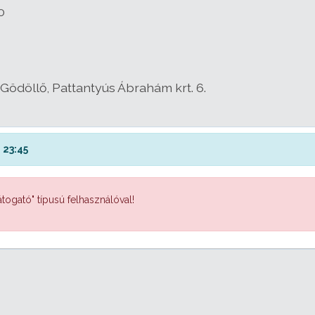
0
Gödöllő, Pattantyús Ábrahám krt. 6.
 23:45
togató" típusú felhasználóval!