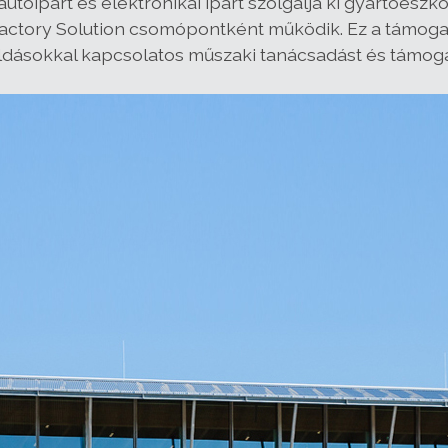
óipart és elektronikai ipart szolgálja ki gyártóeszk
Factory Solution csomópontként működik. Ez a támog
ldásokkal kapcsolatos műszaki tanácsadást és támoga