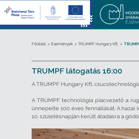
Főoldal
>
Események
>
TRUMPF Hungary Kft.
>
TRUMPF
TRUMPF látogatás 16:00
A TRUMPF Hungary Kft. csúcstechnológiai
A TRUMPF technológia piacvezető a rug
ünnepelte 100 éves fennállását. A hazai 
10. születésnapján került átadásra a göd