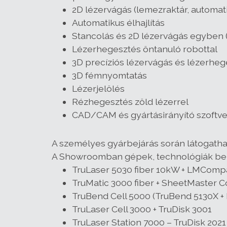
2D lézervágás (lemezraktár, automati
Automatikus élhajlítás
Stancolás és 2D lézervágás egyben 
Lézerhegesztés öntanuló robottal
3D precíziós lézervágás és lézerheg
3D fémnyomtatás
Lézerjelölés
Rézhegesztés zöld lézerrel
CAD/CAM és gyártásirányító szoftve
A személyes gyárbejárás során látogatha
A Showroomban gépek, technológiák be
TruLaser 5030 fiber 10kW + LMCompa
TruMatic 3000 fiber + SheetMaster 
TruBend Cell 5000 (TruBend 5130X 
TruLaser Cell 3000 + TruDisk 3001
TruLaser Station 7000 – TruDisk 2021