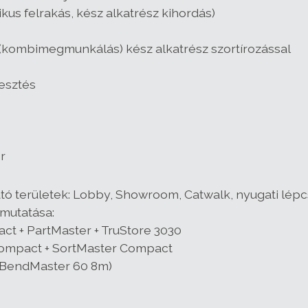
kus felrakás, kész alkatrész kihordás)
(kombimegmunkálás) kész alkatrész szortírozással
esztés
r
tó területek: Lobby, Showroom, Catwalk, nyugati lép
mutatása:
ct + PartMaster + TruStore 3030
Compact + SortMaster Compact
+ BendMaster 60 8m)