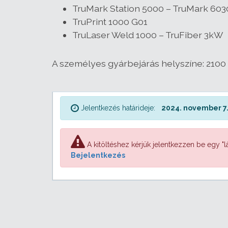
TruMark Station 5000 – TruMark 603
TruPrint 1000 G01
TruLaser Weld 1000 – TruFiber 3kW
A személyes gyárbejárás helyszíne: 2100 
Jelentkezés határideje:
2024. november 7.
A kitöltéshez kérjük jelentkezzen be egy "lá
Bejelentkezés