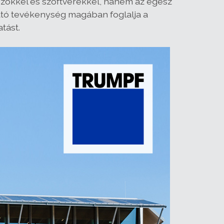
özökkel és szoftverekkel, hanem az egész
ató tevékenység magában foglalja a
tást.