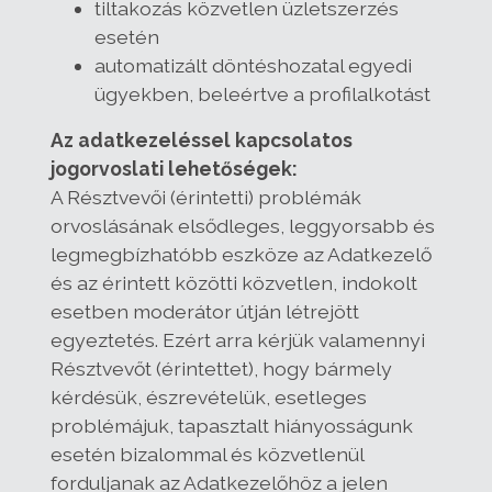
tiltakozás közvetlen üzletszerzés
esetén
automatizált döntéshozatal egyedi
ügyekben, beleértve a profilalkotást
Az adatkezeléssel kapcsolatos
jogorvoslati lehetőségek:
A Résztvevői (érintetti) problémák
orvoslásának elsődleges, leggyorsabb és
legmegbízhatóbb eszköze az Adatkezelő
és az érintett közötti közvetlen, indokolt
esetben moderátor útján létrejött
egyeztetés. Ezért arra kérjük valamennyi
Résztvevőt (érintettet), hogy bármely
kérdésük, észrevételük, esetleges
problémájuk, tapasztalt hiányosságunk
esetén bizalommal és közvetlenül
forduljanak az Adatkezelőhöz a jelen