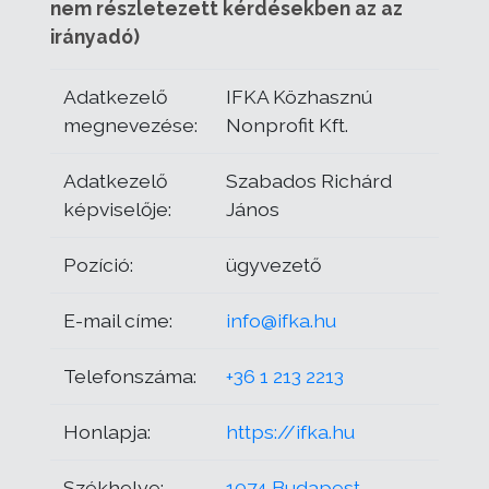
nem részletezett kérdésekben az az
irányadó)
Adatkezelő
IFKA Közhasznú
megnevezése:
Nonprofit Kft.
Adatkezelő
Szabados Richárd
képviselője:
János
Pozíció:
ügyvezető
E-mail címe:
info@ifka.hu
Telefonszáma:
+36 1 213 2213
Honlapja:
https://ifka.hu
Székhelye:
1074 Budapest,