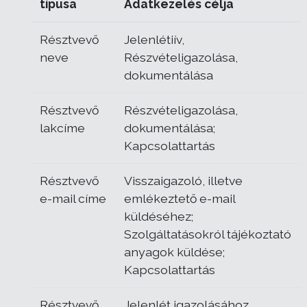
típusa
Adatkezelés célja
Résztvevő
Jelenlétiív,
neve
Részvételigazolása,
dokumentálása
Résztvevő
Részvételigazolása,
lakcíme
dokumentálása;
Kapcsolattartás
Résztvevő
Visszaigazoló, illetve
e-mail címe
emlékeztető e-mail
küldéséhez;
Szolgáltatásokról tájékoztató
anyagok küldése;
Kapcsolattartás
Résztvevő
Jelenlét igazolásához