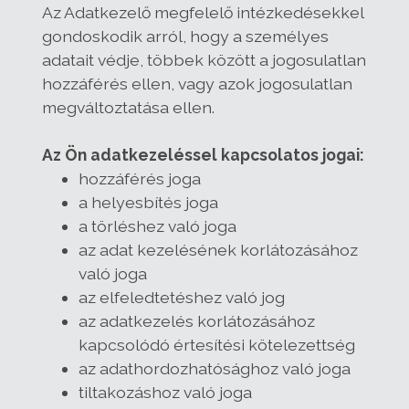
Az Adatkezelő megfelelő intézkedésekkel
gondoskodik arról, hogy a személyes
adatait védje, többek között a jogosulatlan
hozzáférés ellen, vagy azok jogosulatlan
megváltoztatása ellen.
Az Ön adatkezeléssel kapcsolatos jogai:
hozzáférés joga
a helyesbítés joga
a törléshez való joga
az adat kezelésének korlátozásához
való joga
az elfeledtetéshez való jog
az adatkezelés korlátozásához
kapcsolódó értesítési kötelezettség
az adathordozhatósághoz való joga
tiltakozáshoz való joga