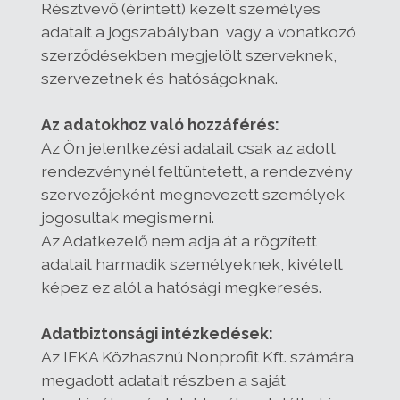
Résztvevő (érintett) kezelt személyes
adatait a jogszabályban, vagy a vonatkozó
szerződésekben megjelölt szerveknek,
szervezetnek és hatóságoknak.
Az adatokhoz való hozzáférés:
Az Ön jelentkezési adatait csak az adott
rendezvénynél feltüntetett, a rendezvény
szervezőjeként megnevezett személyek
jogosultak megismerni.
Az Adatkezelő nem adja át a rögzített
adatait harmadik személyeknek, kivételt
képez ez alól a hatósági megkeresés.
Adatbiztonsági intézkedések:
Az IFKA Közhasznú Nonprofit Kft. számára
megadott adatait részben a saját