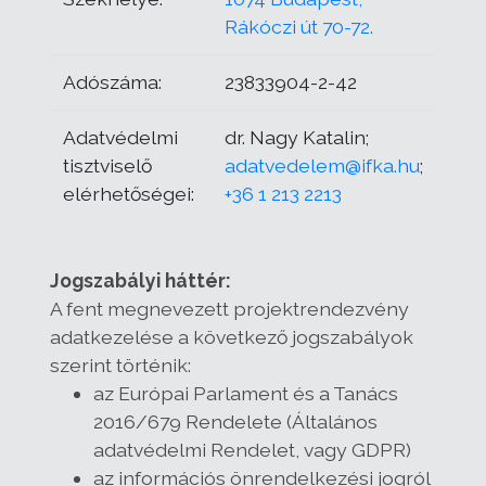
Rákóczi út 70-72.
Adószáma:
23833904-2-42
Adatvédelmi
dr. Nagy Katalin;
tisztviselő
adatvedelem@ifka.hu
;
elérhetőségei:
+36 1 213 2213
Jogszabályi háttér:
A fent megnevezett projektrendezvény
adatkezelése a következő jogszabályok
szerint történik:
az Európai Parlament és a Tanács
2016/679 Rendelete (Általános
adatvédelmi Rendelet, vagy GDPR)
az információs önrendelkezési jogról