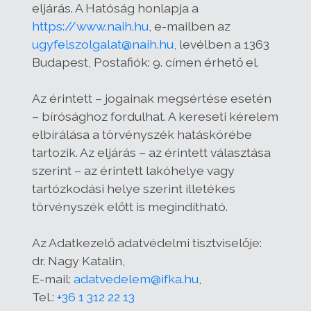
eljárás. A Hatóság honlapja a
https://www.naih.hu
, e-mailben az
ugyfelszolgalat@naih.hu
, levélben a 1363
Budapest, Postafiók: 9. címen érhető el.
Az érintett – jogainak megsértése esetén
– bírósághoz fordulhat. A kereseti kérelem
elbírálása a törvényszék hatáskörébe
tartozik. Az eljárás – az érintett választása
szerint – az érintett lakóhelye vagy
tartózkodási helye szerint illetékes
törvényszék előtt is megindítható.
Az Adatkezelő adatvédelmi tisztviselője:
dr. Nagy Katalin,
E-mail:
adatvedelem@ifka.hu
,
Tel.:
+36 1 312 22 13