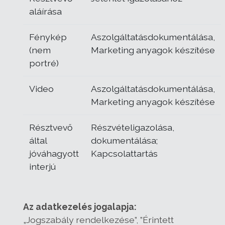
aláírása
Fénykép
Aszolgáltatásdokumentálása,
(nem
Marketing anyagok készítése
portré)
Video
Aszolgáltatásdokumentálása,
Marketing anyagok készítése
Résztvevő
Részvételigazolása,
által
dokumentálása;
jóváhagyott
Kapcsolattartás
interjú
Az adatkezelés jogalapja:
„Jogszabály rendelkezése”, ”Érintett