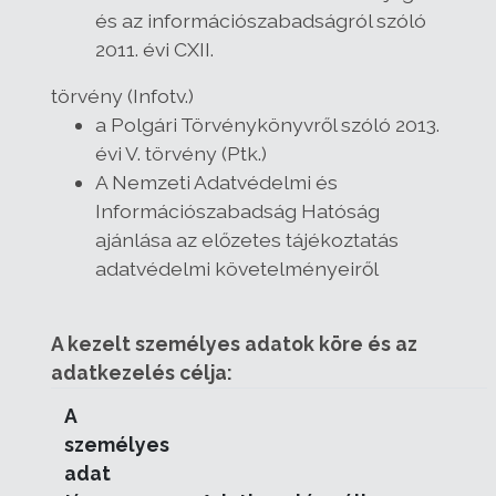
és az információszabadságról szóló
2011. évi CXII.
törvény (Infotv.)
a Polgári Törvénykönyvről szóló 2013.
évi V. törvény (Ptk.)
A Nemzeti Adatvédelmi és
Információszabadság Hatóság
ajánlása az előzetes tájékoztatás
adatvédelmi követelményeiről
A kezelt személyes adatok köre és az
adatkezelés célja:
A
személyes
adat