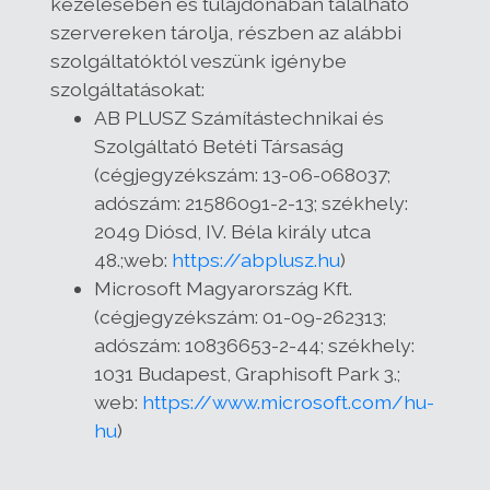
kezelésében és tulajdonában található
szervereken tárolja, részben az alábbi
szolgáltatóktól veszünk igénybe
szolgáltatásokat:
AB PLUSZ Számítástechnikai és
Szolgáltató Betéti Társaság
(cégjegyzékszám: 13-06-068037;
adószám: 21586091-2-13; székhely:
2049 Diósd, IV. Béla király utca
48.;web:
https://abplusz.hu
)
Microsoft Magyarország Kft.
(cégjegyzékszám: 01-09-262313;
adószám: 10836653-2-44; székhely:
1031 Budapest, Graphisoft Park 3.;
web:
https://www.microsoft.com/hu-
hu
)