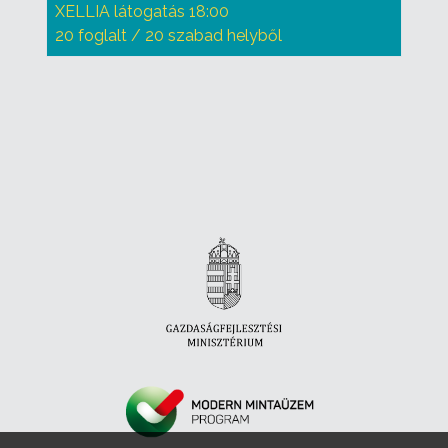
XELLIA látogatás 18:00
20 foglalt / 20 szabad helyből