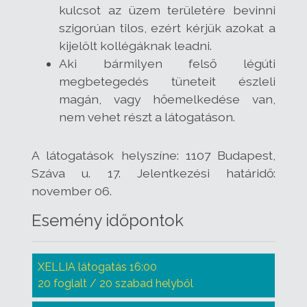
kulcsot az üzem területére bevinni
szigorúan tilos, ezért kérjük azokat a
kijelölt kollégáknak leadni.
Aki bármilyen felső légúti
megbetegedés tüneteit észleli
magán, vagy hőemelkedése van,
nem vehet részt a látogatáson.
A látogatások helyszíne: 1107 Budapest,
Száva u. 17. Jelentkezési határidő:
november 06.
Esemény időpontok
XELLIA látogatás 16:00
20 foglalt / 20 szabad helyből