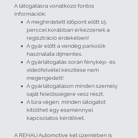
A látogatásra vonatkozó fontos
információk:
A meghirdetett időpont előtt 15
perccel korábban érkezzenek a
regisztráció érdekében!
A gyár előtt a vendég parkolók
használata díjmentes.
A gyárlátogatás során fénykép- és
videófelvétel készítése nem
megengedett!
A gyárlátogatáson minden személy
saját felelősségére vesz részt.
A túra végén, minden látogatót
kitölthet egy eseménnyel
kapcsolatos kérdőívet.
A REHAU Automotive két üzemében is