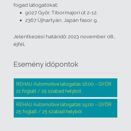
fogad látogatókat:
9027 Győr, Tibormajori út 2-12.
2367 Újhartyán, Japán fasor 9
.
Jelentkezési határidő
: 2023 november 08.,
éjfél.
Esemény időpontok
REHAU Automotive látogatás 16:00 - GYŐR
21 foglalt / 25 szabad helyből
REHAU Automotive látogatás 19:00 - GYŐR
25 foglalt / 25 szabad helyből