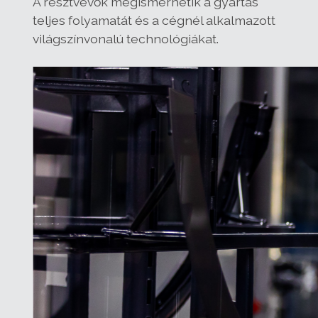
A résztvevők megismerhetik a gyártás
teljes folyamatát és a cégnél alkalmazott
világszínvonalú technológiákat.