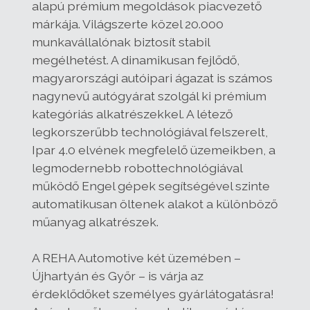
alapú prémium megoldások piacvezető
márkája
. Világszerte közel 20.000
munkavállalónak biztosít stabil
megélhetést. A dinamikusan fejlődő,
magyarországi autóipari ágazat is számos
nagynevű autógyárat szolgál ki
prémium
kategóriás alkatrészek
kel. A létező
legkorszerűbb technológiával felszerelt,
Ipar 4.0 elvének megfelelő üzemeikben, a
legmodernebb robottechnológiával
működő
Engel gépek
segítségével szinte
automatikusan öltenek alakot a különböző
műanyag alkatrészek.
A REHA Automotive
két üzemében –
Újhartyán és Győr – is várja az
érdeklődőket személyes gyárlátogatásra
!