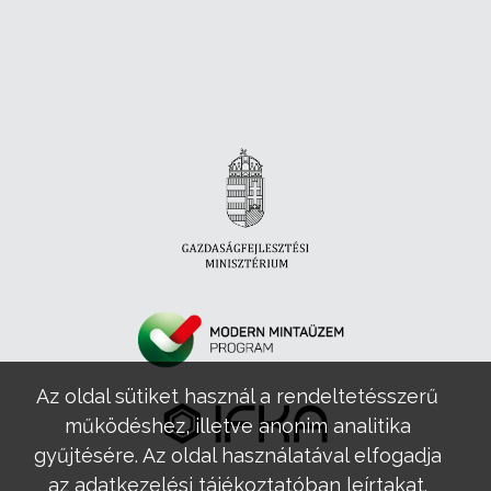
Az oldal sütiket használ a rendeltetésszerű
működéshez, illetve anonim analitika
gyűjtésére. Az oldal használatával elfogadja
az adatkezelési tájékoztatóban leírtakat.