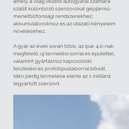
amely a világ vezető autógyárai számára
szállít különböző szenzorokat gépjármű-
menetbiztonsági rendszerekhez,
akkumulátorokhoz és az utazási kényelem
növeléséhez.
A gyár az évek során több, az ipar 4.0-nak
megfelelő, új termelési sorral és épülettel,
valamint gyártáshoz kapcsolódó
tesztelési és prototípuslaborral bővült,
idén pedig termelése elérte az 1 milliárd
legyártott szenzort.