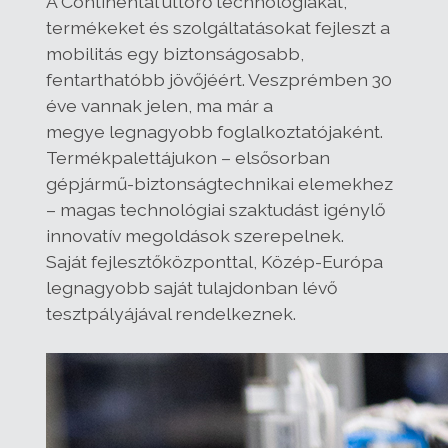
A Continental úttörő technológiákat,
termékeket és szolgáltatásokat fejleszt a
mobilitás egy biztonságosabb,
fentarthatóbb jövőjéért. Veszprémben 30
éve vannak jelen, ma már a
megye legnagyobb foglalkoztatójaként.
Termékpalettájukon – elsősorban
gépjármű-biztonságtechnikai elemekhez
– magas technológiai szaktudást igénylő
innovatív megoldások szerepelnek.
Saját fejlesztőközponttal, Közép-Európa
legnagyobb saját tulajdonban lévő
tesztpályájával rendelkeznek.