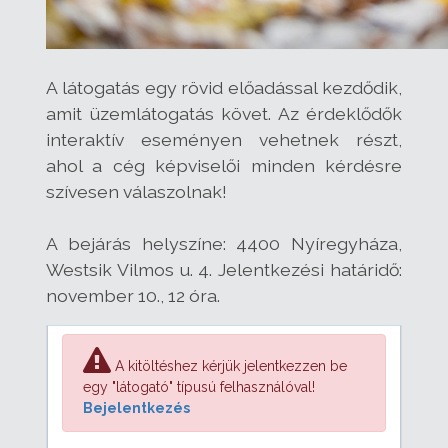
A látogatás egy rövid előadással kezdődik,
amit üzemlátogatás követ. Az érdeklődők
interaktív eseményen vehetnek részt,
ahol a cég képviselői minden kérdésre
szívesen válaszolnak!
A bejárás helyszíne: 4400 Nyíregyháza,
Westsik Vilmos u. 4. Jelentkezési határidő:
november 10., 12 óra.
A kitöltéshez kérjük jelentkezzen be
egy "látogató" típusú felhasználóval!
Bejelentkezés