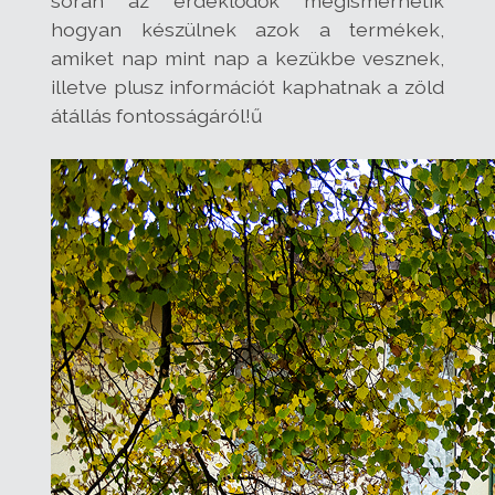
során az érdeklődők megismerhetik
hogyan készülnek azok a termékek,
amiket nap mint nap a kezükbe vesznek,
illetve plusz információt kaphatnak a zöld
átállás fontosságáról!ű