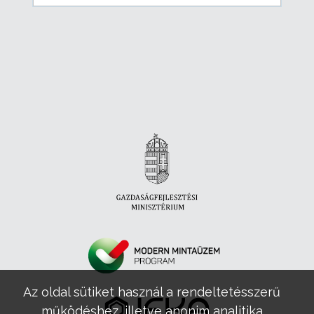
Az oldal sütiket használ a rendeltetésszerű
működéshez, illetve anonim analitika