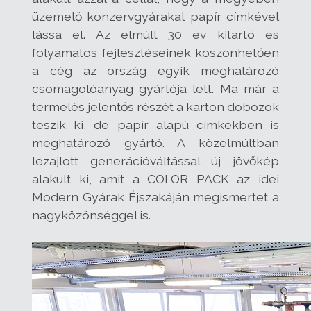
üzemelő konzervgyárakat papír címkével
lássa el. Az elmúlt 30 év kitartó és
folyamatos fejlesztéseinek köszönhetően
a cég az ország egyik meghatározó
csomagolóanyag gyártója lett. Ma már a
termelés jelentős részét a karton dobozok
teszik ki, de papír alapú címkékben is
meghatározó gyártó. A közelmúltban
lezajlott generációváltással új jövőkép
alakult ki, amit a COLOR PACK az idei
Modern Gyárak Éjszakáján megismertet a
nagyközönséggel is.