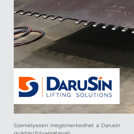
Személyesen megismerkedhet a Darusín
gyártási folyamataival!