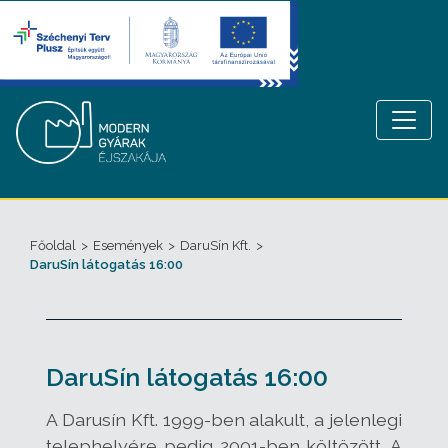
Főoldal
>
Események
>
DaruSín Kft.
>
DaruSín látogatás 16:00
DaruSín látogatás 16:00
A Darusín Kft. 1999-ben alakult, a jelenlegi
telephelyére pedig 2001-ben költözött. A