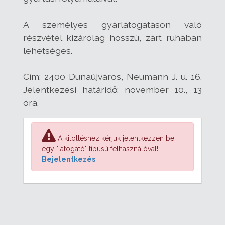
A személyes gyárlátogatáson való
részvétel kizárólag hosszú, zárt ruhában
lehetséges.
Cím: 2400 Dunaújváros, Neumann J. u. 16.
Jelentkezési határidő: november 10., 13
óra.
A kitöltéshez kérjük jelentkezzen be
egy "látogató" típusú felhasználóval!
Bejelentkezés