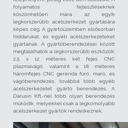
folyamatos fejlesztéseknek
köszönhetően mára az egyik
legkorszerűbb acélszerkezet gyártására
képes cég. A gyártóüzemben elsősorban
híddarukat, és egyéb acélszerkezeteket
gyártanak. A gyártóberendezései között
megtalálhatók a legkorszerűbb eszközök:
2,5 x 12 méteres két fejes CNC
plazmavágó, valamint a 18 méteres
háromfejes CNC gerenda fúró, maró, és
vágóberendezés, továbbá több egyéb
acélszerkezetet gyártó berendezés. A
Darusín Kft.-nél több olyan berendezés
működik, melyekkel csak a legkomolyabb
acélszerkezet gyártók rendelkeznek.