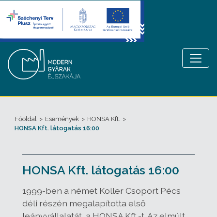
Főoldal
>
Események
>
HONSA Kft.
>
HONSA Kft. látogatás 16:00
HONSA Kft. látogatás 16:00
1999-ben a német Koller Csoport Pécs
déli részén megalapította első
leányvállalatát, a HONSA Kft.-t. Az elmúlt