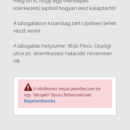
meg ön is, hogy egy méhsejtes
szerkezetű lapból hogyan lesz kalaptartó!
A látogatáson kizárólag zárt cipőben lehet
részt venni.
A látogatás helyszíne: 7630 Pécs, Üszögi
utca 20. Jelentkezési határidő: november
08.
A kitöltéshez kérjük jelentkezzen be
egy "látogató" típusú felhasználóval!
Bejelentkezés