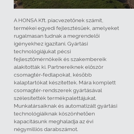
A HONSA Kft. piacvezetőnek számít,
termékei egyedi fejlesztésűek, amelyeket
rugalmasan tudnak a megrendelői
igényekhez igazítani. Gyártási
technológiájukat pécsi
fejlesztőmérnökeik és szakembereik
alakították ki. Partnereiknek először
csomagtér-fedlapokat, később
kalaptartókat készítettek. Mára komplett
csomagtér-rendszerek gyártásával
szélesítették termékpalettájukat.
Munkatársaiknak és automatizált gyártási
technológiáiknak köszönhetően
kapacitásunk meghaladja az évi
négymilliós darabszámot.