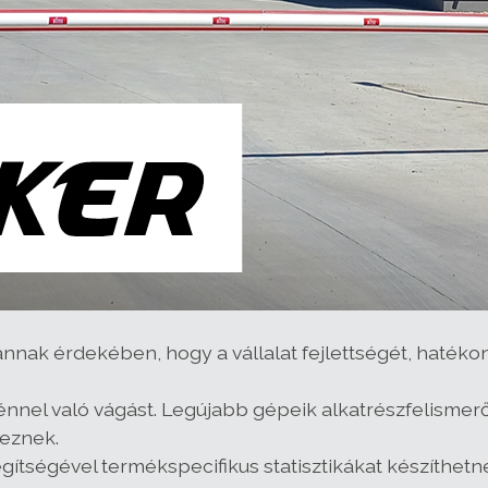
nnak érdekében, hogy a vállalat fejlettségét, hatéko
nnel való vágást. Legújabb gépeik alkatrészfelismerő
keznek.
tségével termékspecifikus statisztikákat készíthetn