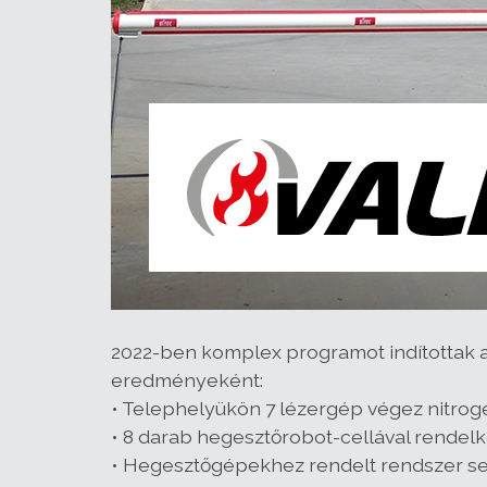
2022-ben komplex programot indítottak a
eredményeként:
• Telephelyükön 7 lézergép végez nitrogé
• 8 darab hegesztőrobot-cellával rendel
• Hegesztőgépekhez rendelt rendszer segí