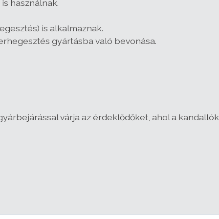
is használnak.
hegesztés) is alkalmaznak.
zerhegesztés gyártásba való bevonása.
yárbejárással várja az érdeklődőket, ahol a kandalló