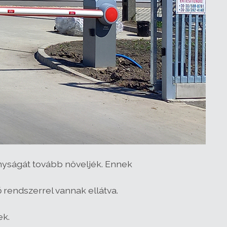
nyságát tovább növeljék. Ennek
 rendszerrel vannak ellátva.
ek.