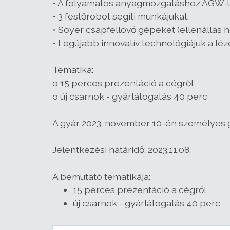
• A folyamatos anyagmozgatáshoz AGW-t 
• 3 festőrobot segíti munkájukat.
• Soyer csapfellövő gépeket (ellenállás 
• Legújabb innovatív technológiájuk a lé
Tematika:
o 15 perces prezentáció a cégről
o új csarnok - gyárlátogatás 40 perc
A gyár 2023. november 10-én személyes g
Jelentkezési határidő: 2023.11.08.
A bemutató tematikája:
15 perces prezentáció a cégről
új csarnok - gyárlátogatás 40 perc