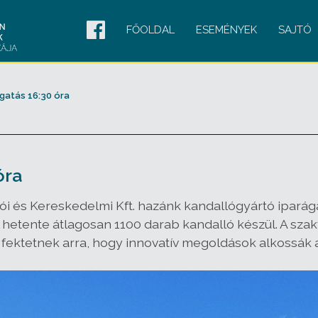
FŐOLDAL
ESEMÉNYEK
SAJTÓ
ogatás 16:30 óra
óra
zói és Kereskedelmi Kft. hazánk kandallógyártó ipará
l hetente átlagosan 1100 darab kandalló készül. A szak
 fektetnek arra, hogy innovatív megoldások alkossák a