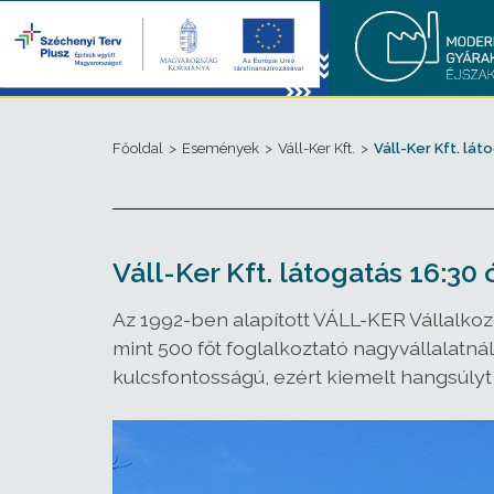
Főoldal
>
Események
>
Váll-Ker Kft.
>
Váll-Ker Kft. lát
Váll-Ker Kft. látogatás 16:30 
Az 1992-ben alapított VÁLL-KER Vállalko
mint 500 főt foglalkoztató nagyvállalatná
kulcsfontosságú, ezért kiemelt hangsúlyt