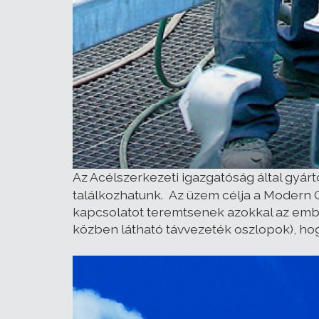
Az Acélszerkezeti igazgatóság által gyár
találkozhatunk. Az üzem célja a Modern 
kapcsolatot teremtsenek azokkal az ember
közben látható távvezeték oszlopok), hogy