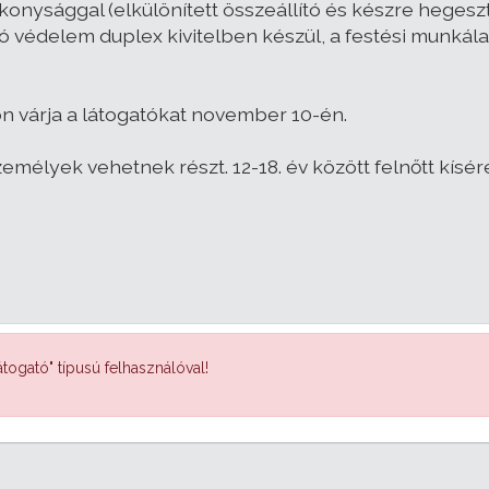
ékonysággal (elkülönített összeállító és készre heges
ó védelem duplex kivitelben készül, a festési munkál
n várja a látogatókat november 10-én.
személyek vehetnek részt. 12-18. év között felnőtt kís
togató" típusú felhasználóval!