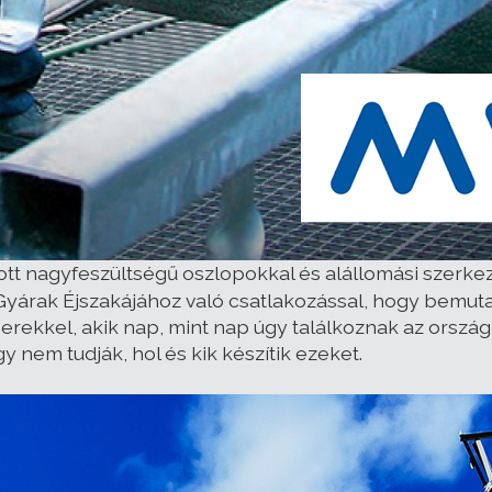
tott nagyfeszültségű oszlopokkal és alállomási szerk
Gyárak Éjszakájához való csatlakozással, hogy bemut
ekkel, akik nap, mint nap úgy találkoznak az országb
 nem tudják, hol és kik készítik ezeket.