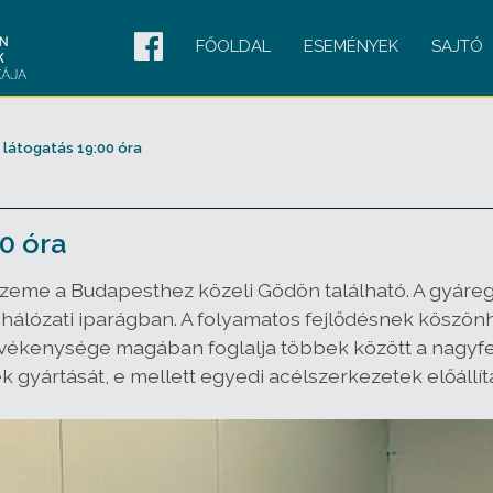
FŐOLDAL
ESEMÉNYEK
SAJTÓ
 látogatás 19:00 óra
0 óra
zeme a Budapesthez közeli Gödön található. A gyáreg
 hálózati iparágban. A folyamatos fejlődésnek köszön
vékenysége magában foglalja többek között a nagyfe
 gyártását, e mellett egyedi acélszerkezetek előállítás