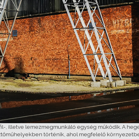
l-, illetve lemezmegmunkáló egység működik. A heges
esztőműhelyekben történik, ahol megfelelő környezetbe