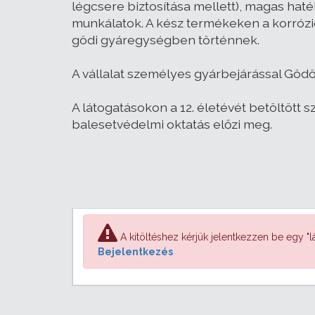
légcsere biztosítása mellett), magas hat
munkálatok. A kész termékeken a korrózi
gödi gyáregységben történnek.
A vállalat személyes gyárbejárással Gödö
A látogatásokon a 12. életévét betöltött 
balesetvédelmi oktatás előzi meg.
A kitöltéshez kérjük jelentkezzen be egy "lá
Bejelentkezés