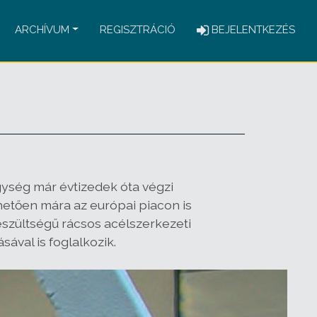
ARCHÍVUM
REGISZTRÁCIÓ
BEJELENTKEZÉS
ység már évtizedek óta végzi
hetően mára az európai piacon is
szültségű rácsos acélszerkezeti
ával is foglalkozik.