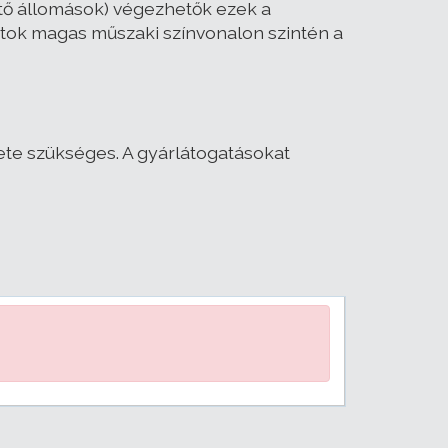
ztő állomások) végezhetők ezek a
atok magas műszaki színvonalon szintén a
érete szükséges. A gyárlátogatásokat