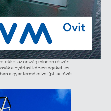
ezetekkel az ország minden részén
assák a gyártási képességeket, és
an a gyár termékeivel (pl.: autózás