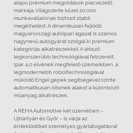
alapú prémium megoldások piacvezető
márkája
. Világszerte közel 20.000
munkavállalónak biztosít stabil
megélhetést. A dinamikusan fejlődő,
magyarországi autóipari ágazat is számos
nagynevű autógyárat szolgál ki
prémium
kategóriás alkatrészek
kel. A létező
legkorszerűbb technológiával felszerelt,
Ipar 4.0 elvének megfelelő üzemeikben, a
legmodernebb robottechnológiával
működő
Engel gépek
segítségével szinte
automatikusan öltenek alakot a különböző
műanyag alkatrészek.
A REHA Automotive
két üzemében –
Újhartyán és Győr – is várja az
érdeklődőket személyes gyárlátogatásra
!