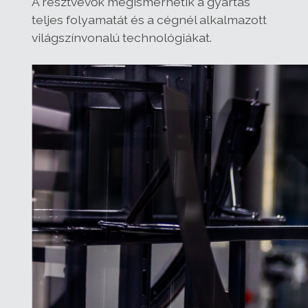
A résztvevők megismerhetik a gyártás
teljes folyamatát és a cégnél alkalmazott
világszínvonalú technológiákat.