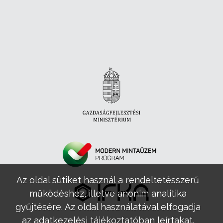
Az oldal sütiket használ a rendeltetésszerű
működéshez, illetve anonim analitika
gyűjtésére. Az oldal használatával elfogadja
az adatkezelési tájékoztatóban leírtakat.