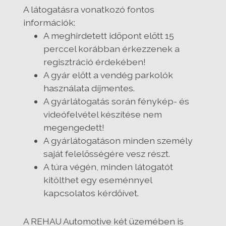
A látogatásra vonatkozó fontos
információk:
A meghirdetett időpont előtt 15
perccel korábban érkezzenek a
regisztráció érdekében!
A gyár előtt a vendég parkolók
használata díjmentes.
A gyárlátogatás során fénykép- és
videófelvétel készítése nem
megengedett!
A gyárlátogatáson minden személy
saját felelősségére vesz részt.
A túra végén, minden látogatót
kitölthet egy eseménnyel
kapcsolatos kérdőívet.
A REHAU Automotive két üzemében is