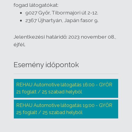
fogad látogatókat:
9027 Győr, Tibormajori út 2-12.
2367 Újhartyán, Japán fasor 9
.
Jelentkezési határidő
: 2023 november 08.,
éjfél.
Esemény időpontok
REHAU Automotive látogatás 16:00 - GYŐR
21 foglalt / 25 szabad helyből
REHAU Automotive látogatás 19:00 - GYŐR
25 foglalt / 25 szabad helyből