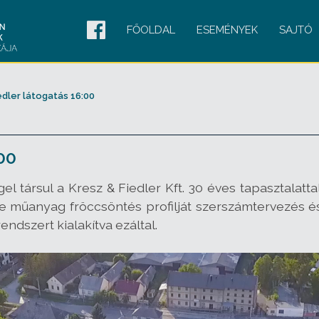
FŐOLDAL
ESEMÉNYEK
SAJTÓ
edler látogatás 16:00
00
l társul a Kresz & Fiedler Kft. 30 éves tapasztalatt
e műanyag fröccsöntés profilját szerszámtervezés é
ndszert kialakítva ezáltal.