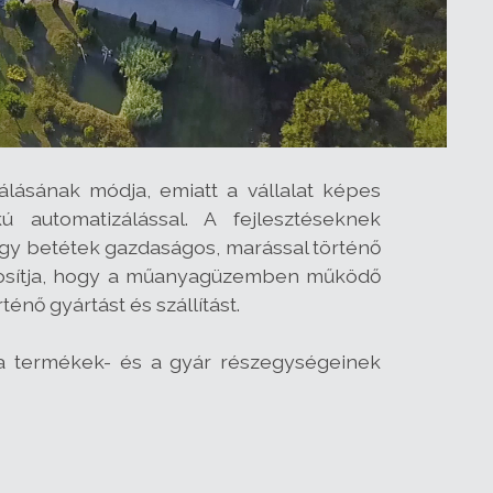
álásának módja, emiatt a vállalat képes
 automatizálással. A fejlesztéseknek
y betétek gazdaságos, marással történő
ztosítja, hogy a műanyagüzemben működő
énő gyártást és szállítást.
 a termékek- és a gyár részegységeinek