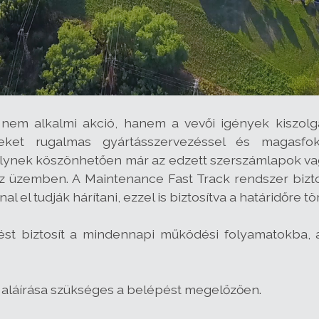
ó nem alkalmi akció, hanem a vevői igények kiszolg
seket rugalmas gyártásszervezéssel és magasfokú
ynek köszönhetően már az edzett szerszámlapok vag
z üzemben. A Maintenance Fast Track rendszer bi
l tudják hárítani, ezzel is biztosítva a határidőre tört
ntést biztosít a mindennapi működési folyamatokba,
at aláírása szükséges a belépést megelőzően.