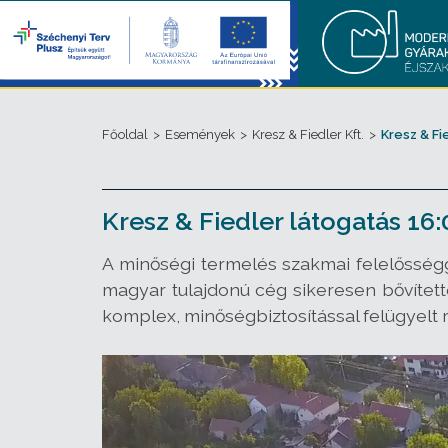
Főoldal
>
Események
>
Kresz & Fiedler Kft.
>
Kresz & Fi
Kresz & Fiedler látogatás 16:
A minőségi termelés szakmai felelősségge
magyar tulajdonú cég sikeresen bővített
komplex, minőségbiztosítással felügyelt re