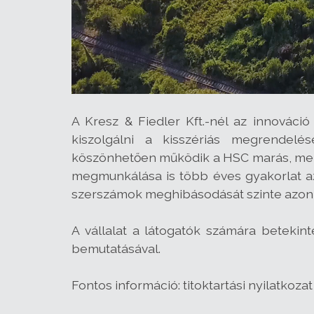
A Kresz & Fiedler Kft.-nél az innováci
kiszolgálni a kisszériás megrendelé
köszönhetően működik a HSC marás, mel
megmunkálása is több éves gyakorlat a
szerszámok meghibásodását szinte azonnal e
A vállalat a látogatók számára beteki
bemutatásával.
Fontos információ: titoktartási nyilatkoz