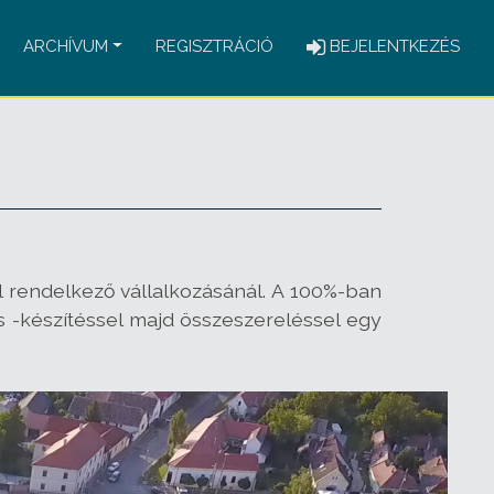
ARCHÍVUM
REGISZTRÁCIÓ
BEJELENTKEZÉS
al rendelkező vállalkozásánál. A 100%-ban
s -készítéssel majd összeszereléssel egy