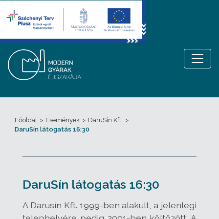
Főoldal
>
Események
>
DaruSín Kft.
>
DaruSín látogatás 16:30
DaruSín látogatás 16:30
A Darusín Kft. 1999-ben alakult, a jelenlegi
telephelyére pedig 2001-ben költözött. A