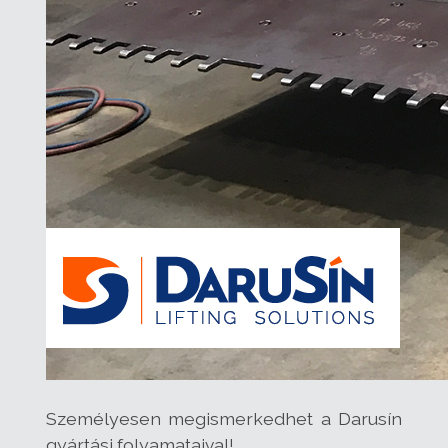
Személyesen megismerkedhet a Darusín
gyártási folyamataival!