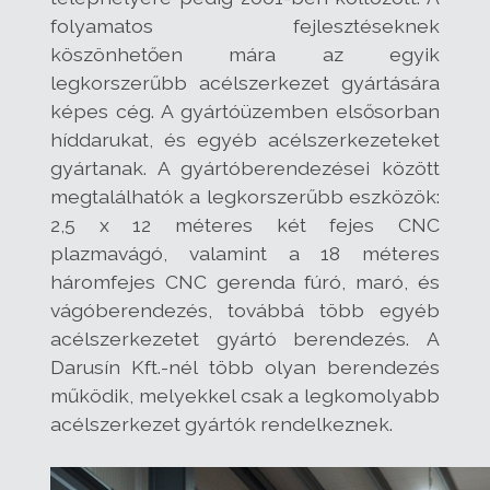
folyamatos fejlesztéseknek
köszönhetően mára az egyik
legkorszerűbb acélszerkezet gyártására
képes cég. A gyártóüzemben elsősorban
híddarukat, és egyéb acélszerkezeteket
gyártanak. A gyártóberendezései között
megtalálhatók a legkorszerűbb eszközök:
2,5 x 12 méteres két fejes CNC
plazmavágó, valamint a 18 méteres
háromfejes CNC gerenda fúró, maró, és
vágóberendezés, továbbá több egyéb
acélszerkezetet gyártó berendezés. A
Darusín Kft.-nél több olyan berendezés
működik, melyekkel csak a legkomolyabb
acélszerkezet gyártók rendelkeznek.