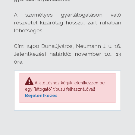
A személyes gyárlátogatáson való
részvétel kizárólag hosszú, zárt ruhában
lehetséges.
Cím: 2400 Dunaújváros, Neumann J. u. 16.
Jelentkezési határidő: november 10., 13
óra.
A kitöltéshez kérjük jelentkezzen be
egy "látogató" típusú felhasználóval!
Bejelentkezés