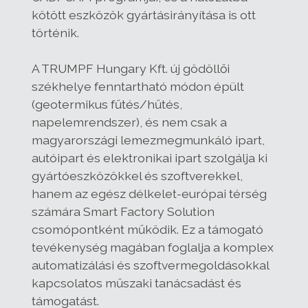
kötött eszközök gyártásirányítása is ott
történik.
A TRUMPF Hungary Kft. új gödöllői
székhelye fenntartható módon épült
(geotermikus fűtés/hűtés,
napelemrendszer), és nem csak a
magyarországi lemezmegmunkáló ipart,
autóipart és elektronikai ipart szolgálja ki
gyártóeszközökkel és szoftverekkel,
hanem az egész délkelet-európai térség
számára Smart Factory Solution
csomópontként működik. Ez a támogató
tevékenység magában foglalja a komplex
automatizálási és szoftvermegoldásokkal
kapcsolatos műszaki tanácsadást és
támogatást.