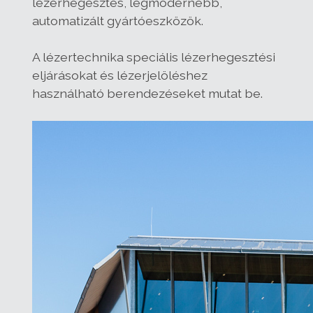
lézerhegesztés, legmodernebb,
automatizált gyártóeszközök.
A lézertechnika speciális lézerhegesztési
eljárásokat és lézerjelöléshez
használható berendezéseket mutat be.