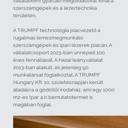
vállalatként gyártási megoldásokat kínál a
szerszámgépek és a lézertechnika
területén.
A TRUMPF technológia piacvezető a
rugalmas lemezmegmunkáló
szerszámgépek és ipari lézerek piacán. A
vállalatcsoport 2023-ban ünnepeli 100
éves fennállását. A hazai leányvállalat
2013-ban alakult, és jelenleg 90
munkatársat foglalkoztat. A TRUMPF
Hungary Kft. 10. születésnapján került
átadásra a gödöllői irodaház, ami egy 1000
m2-es Ipar 4.0 bemutatótermet is
magában foglal.