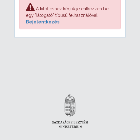
A kitöltéshez kérjük jelentkezzen be
egy "látogató" típusú felhasználóval!
Bejelentkezés