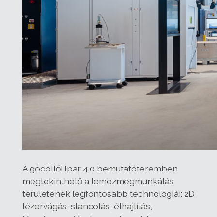
A gödöllői Ipar 4.0 bemutatóteremben
megtekinthető a lemezmegmunkálás
területének legfontosabb technológiái: 2D
lézervágás, stancolás, élhajlítás,