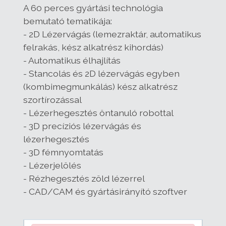
A 60 perces gyártási technológia
bemutató tematikája:
- 2D Lézervágás (lemezraktár, automatikus
felrakás, kész alkatrész kihordás)
- Automatikus élhajlítás
- Stancolás és 2D lézervágás egyben
(kombimegmunkálás) kész alkatrész
szortírozással
- Lézerhegesztés öntanuló robottal
- 3D precíziós lézervágás és
lézerhegesztés
- 3D fémnyomtatás
- Lézerjelölés
- Rézhegesztés zöld lézerrel
- CAD/CAM és gyártásirányító szoftver