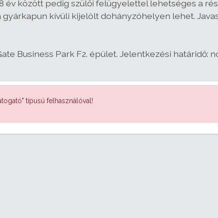
8 év között pedig szülői felügyelettel lehetséges a ré
 gyárkapun kívüli kijelölt dohányzóhelyen lehet. Javas
Gate Business Park F2. épület.
Jelentkezési határidő: 
togató" típusú felhasználóval!