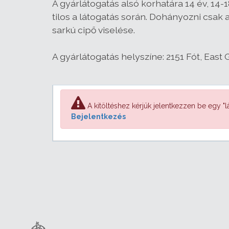
A gyárlátogatás alsó korhatára 14 év, 14-1
tilos a látogatás során. Dohányozni csak a
sarkú cipő viselése.
A gyárlátogatás helyszíne:
2151 Fót, East 
A kitöltéshez kérjük jelentkezzen be egy "lá
Bejelentkezés