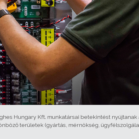
ghes Hungary Kft. munkatársai betekintést nyújtanak
önböző területek (gyártás, mérnökség, ügyfélszolgálat