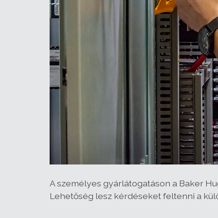
A
személyes gyárlátogatáson
a Baker Hu
Lehetőség lesz kérdéseket feltenni a kül