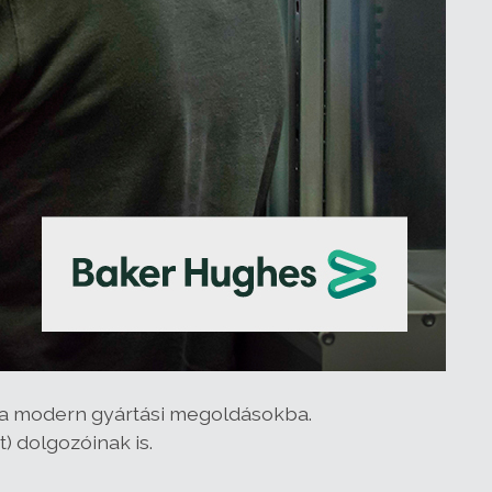
 a modern gyártási megoldásokba.
) dolgozóinak is.