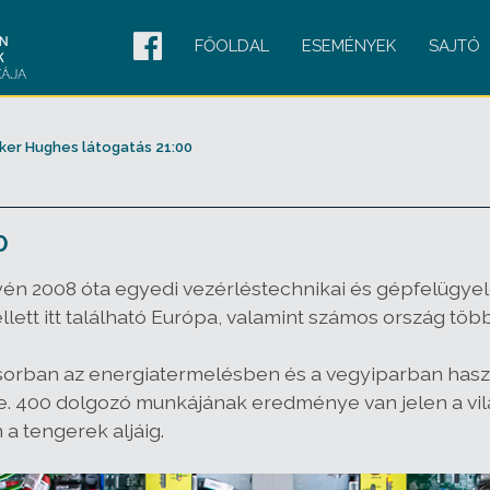
FŐOLDAL
ESEMÉNYEK
SAJTÓ
ker Hughes látogatás 21:00
0
lyén
2008
óta egyedi
vezérléstechnikai és gépfelügye
ett itt található Európa, valamint számos ország több
ősorban az
energiatermelésben és a vegyiparban
haszn
e. 400 dolgozó munkájának eredménye van jelen a vil
 a tengerek aljáig.