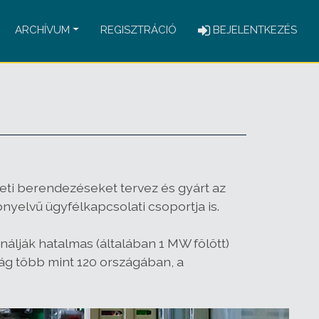
ARCHÍVUM
REGISZTRÁCIÓ
BEJELENTKEZÉS
leti berendezések
et tervez és gyárt az
nyelvű ügyfélkapcsolati csoportja is.
álják hatalmas (általában 1 MW fölött)
ág több mint 120 országában, a