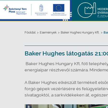
Főoldal
>
Események
>
Baker Hughes Hungary Kft.
>
Ba
Baker Hughes látogatás 21:0
Baker Hughes Hungary Kft. fóti telephe
energiaipar résztvevői számára. Mindemell
A Baker Hughes elkészült termékeit els
forgó gépek vezérlésére és felügyeletér
sivatagoktól, a sarkvidékeken át, egészen