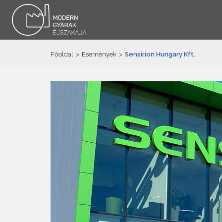
Főoldal
>
Események
>
Sensirion Hungary Kft.