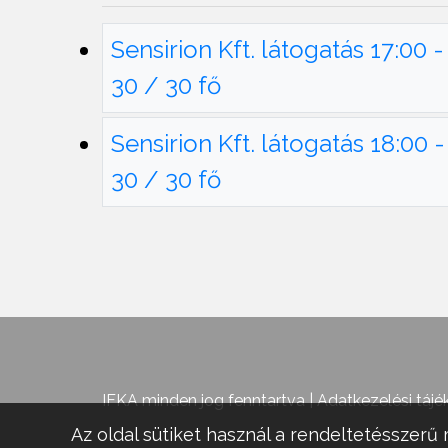
Sensirion Kft. látogatás 17:00
30 / 30 fő
Sensirion Kft. látogatás 18:00
30 / 30 fő
IFKA minden jog fenntartva |
Adatkezelési tájé
Az oldal sütiket használ a rendeltetésszerű 