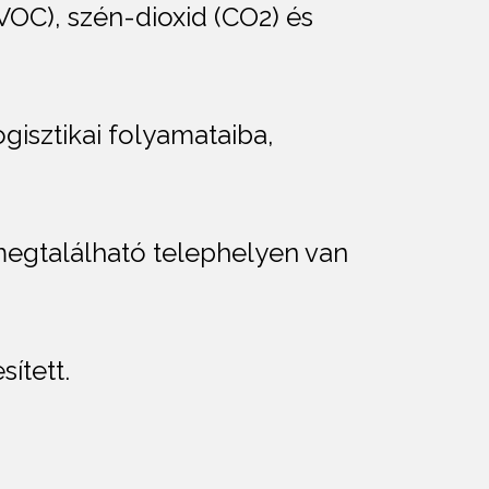
VOC), szén-dioxid (CO2) és
ogisztikai folyamataiba,
megtalálható telephelyen van
ített.