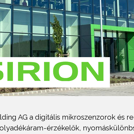
lding AG a digitális mikroszenzorok és r
 folyadékáram-érzékelők, nyomáskülönb