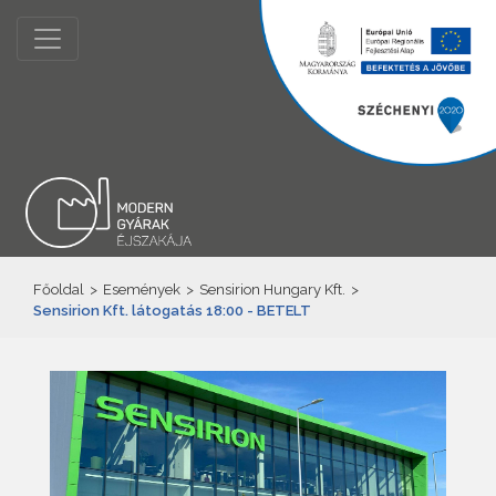
Főoldal
>
Események
>
Sensirion Hungary Kft.
>
Sensirion Kft. látogatás 18:00 - BETELT