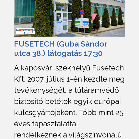
FUSETECH (Guba Sándor
utca 38.) látogatás 17:30
A kaposvári székhelyű Fusetech
Kft. 2007. július 1-én kezdte meg
tevékenységét, a túláramvédő
biztosító betétek egyik európai
kulcsgyártójaként. Több mint 25
éves tapasztalattal
rendelkeznek a világszínvonalú