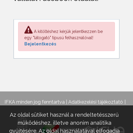
A kitöltéshez kérjük jelentkezzen be
egy "látogató" típusú felhasználóval!
Bejelentkezés
IFKA minden jog fenntartva |
Adatkezelési tájékoztató
Az oldal sütiket használ a rendeltetésszerű
működéshez, illetve anonim analitika
gyűjtésére. Az oldal használatával elfogadja