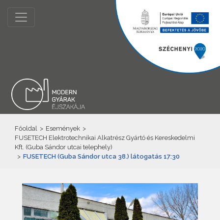
Főoldal
>
Események
>
FUSETECH Elektrotechnikai Alkatrész Gyártó és Kereskedelmi
Kft. (Guba Sándor utcai telephely)
>
FUSETECH (Guba Sándor utca 38.) látogatás 17:30