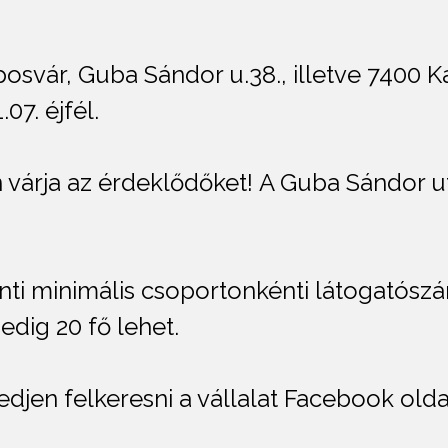
osvár, Guba Sándor u.38., illetve 7400 K
.07. éjfél.
n várja az érdeklődőket! A Guba Sándor u
ti minimális csoportonkénti látogatószá
dig 20 fő lehet.
djen felkeresni a vállalat Facebook olda