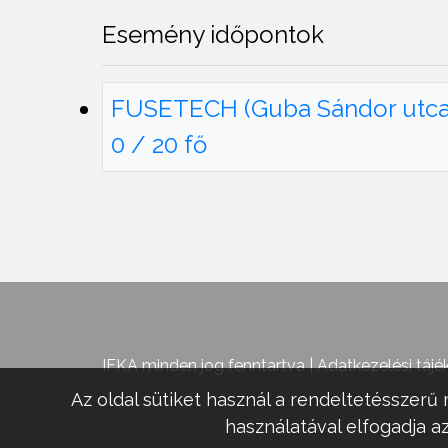
Esemény időpontok
FUSETECH (Guba Sándor utca 3
0 / 20 fő
IFKA minden jog fenntartva |
Adatkezelési tájé
Az oldal sütiket használ a rendeltetésszerű 
használatával elfogadja az