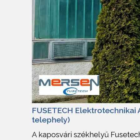
FUSETECH Elektrotechnikai A
telephely)
A kaposvári székhelyű Fusetech