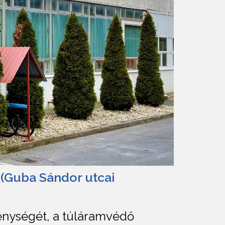
 (Guba Sándor utcai
kenységét, a túláramvédő