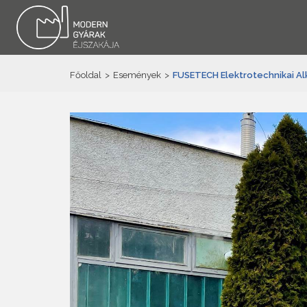
Főoldal
>
Események
>
FUSETECH Elektrotechnikai Alk