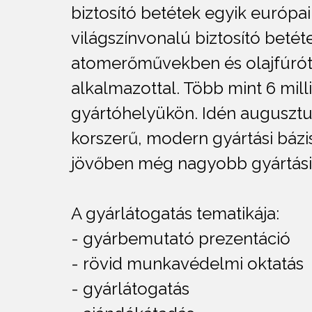
biztosító betétek egyik európai
világszínvonalú biztosító beté
atomerőművekben és olajfúróto
alkalmazottal. Több mint 6 mil
gyártóhelyükön. Idén augusztus
korszerű, modern gyártási bázist
jövőben még nagyobb gyártási
A gyárlátogatás tematikája:
- gyárbemutató prezentáció
- rövid munkavédelmi oktatás
- gyárlátogatás