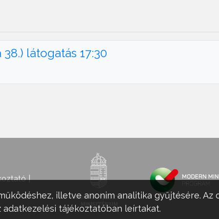
8.) látogatás 17:30
koztató
működéshez, illetve anonim analitika gyűjtésére. Az 
 adatkezelési tájékoztatóban leírtakat.