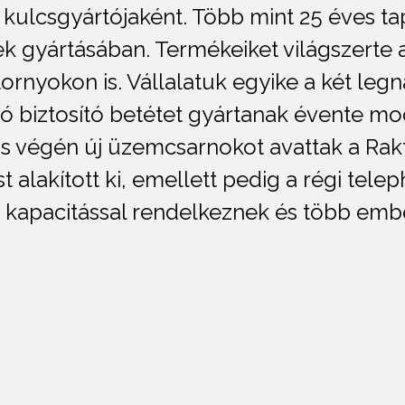
 kulcsgyártójaként. Több mint 25 éves ta
tek gyártásában. Termékeiket világszerte
rnyokon is. Vállalatuk egyike a két leg
lió biztosító betétet gyártanak évente m
 végén új üzemcsarnokot avattak a Raktá
 alakított ki, emellett pedig a régi telep
 kapacitással rendelkeznek és több em