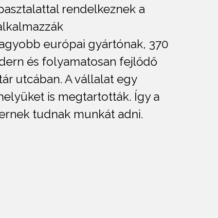
pasztalattal rendelkeznek a
 alkalmazzák
nagyobb európai gyártónak, 370
odern és folyamatosan fejlődő
r utcában. A vállalat egy
helyüket is megtartották. Így a
bernek tudnak munkát adni.