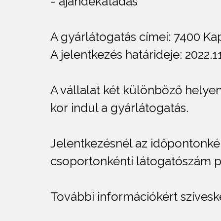
- ajándékátadás
A gyárlátogatás címei: 7400 Kap
A jelentkezés határideje: 2022.11
A vállalat két különböző helye
kor indul a gyárlátogatás.
Jelentkezésnél az időpontonkén
csoportonkénti látogatószám pe
További információkért szíveske