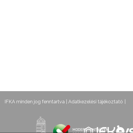
IFKA minden jog fenntartva |
Adatkezelési tájékoztató