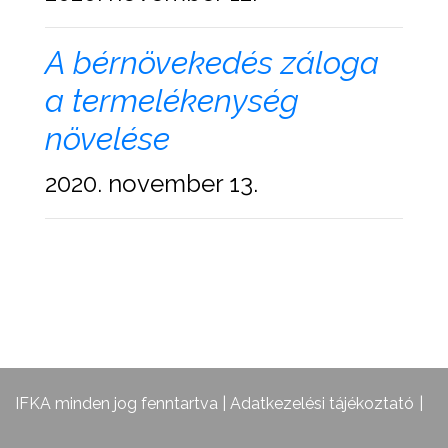
A bérnövekedés záloga
a termelékenység
növelése
2020. november 13.
IFKA minden jog fenntartva |
Adatkezelési tájékoztató