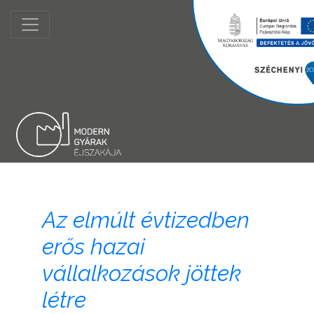
​​​​Az elmúlt évtizedben
erős hazai
vállalkozások jöttek
létre