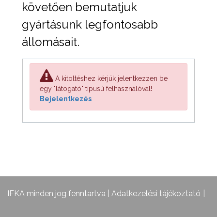
követően bemutatjuk
gyártásunk legfontosabb
állomásait.
A kitöltéshez kérjük jelentkezzen be
egy "látogató" típusú felhasználóval!
Bejelentkezés
IFKA minden jog fenntartva |
Adatkezelési tájékoztató