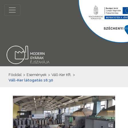
Főoldal
>
Események
>
Váll-Ker Kft.
>
Váll-Ker látogatás 16:30