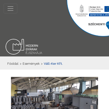
Főoldal
>
Események
>
Váll-Ker Kft.