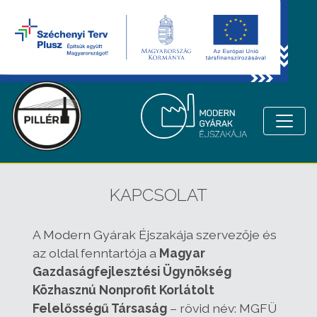
KAPCSOLAT
A Modern Gyárak Éjszakája szervezője és
az oldal fenntartója a
Magyar
Gazdaságfejlesztési Ügynökség
Közhasznú Nonprofit Korlátolt
Felelősségű Társaság
– rövid név: MGFÜ