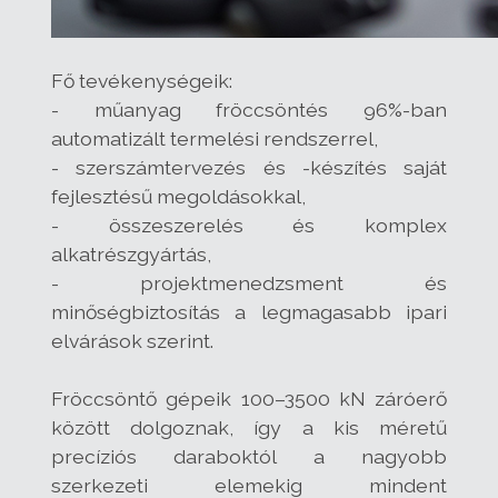
Fő tevék
enységeik:
- műanyag fröccsöntés 96%-ban
automatizált termelési rendszerrel,
- szerszámtervezés és -készítés saját
fejlesztésű megoldásokkal,
- összeszerelés és komplex
alkatrészgyártás,
- projektmenedzsment és
minőségbiztosítás a legmagasabb ipari
elvárások szerint.
Fröccsöntő gépeik 100–3500 kN záróerő
között dolgoznak, így a kis méretű
precíziós daraboktól a nagyobb
szerkezeti elemekig mindent