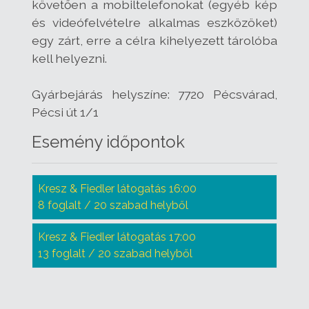
követően a mobiltelefonokat (egyéb kép
és videófelvételre alkalmas eszközöket)
egy zárt, erre a célra kihelyezett tárolóba
kell helyezni.
Gyárbejárás helyszíne: 7720 Pécsvárad,
Pécsi út 1/1
Esemény időpontok
Kresz & Fiedler látogatás 16:00
8 foglalt / 20 szabad helyből
Kresz & Fiedler látogatás 17:00
13 foglalt / 20 szabad helyből