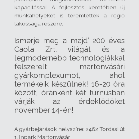
kapacitással. A fejlesztés keretében új
munkahelyeket is teremtettek a régió
lakossága részére.
Ismerje meg a majd’ 200 éves
Caola Zrt. világát és a
legmodernebb technológiákkal
felszerelt martonvásári
gyárkomplexumot, ahol
termékeik készülnek! 16-20 óra
között, óránként két turnusban
várják az érdeklődőket
november 14-én!
A gyárbejárások helyszín
e: 2462 Tordasi út
1. Inpark Martonvásár