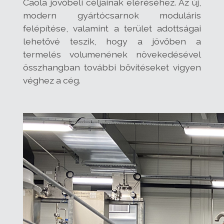
Caola jövőbeli céljainak eléréséhez. Az új,
modern gyártócsarnok moduláris
felépítése, valamint a terület adottságai
lehetővé teszik, hogy a jövőben a
termelés volumenének növekedésével
összhangban további bővítéseket vigyen
véghez a cég.