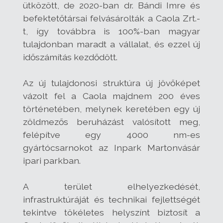
ütközött, de 2020-ban dr. Bándi Imre és
befektetőtársai felvásárolták a Caola Zrt.-
t, így továbbra is 100%-ban magyar
tulajdonban maradt a vállalat, és ezzel új
időszámítás kezdődött.
Az új tulajdonosi struktúra új jövőképet
vázolt fel a Caola majdnem 200 éves
történetében, melynek keretében egy új
zöldmezős beruházást valósított meg,
felépítve egy 4000 nm-es
gyártócsarnokot az Inpark Martonvásár
ipari parkban.
A terület elhelyezkedését,
infrastruktúráját és technikai fejlettségét
tekintve tökéletes helyszínt biztosít a