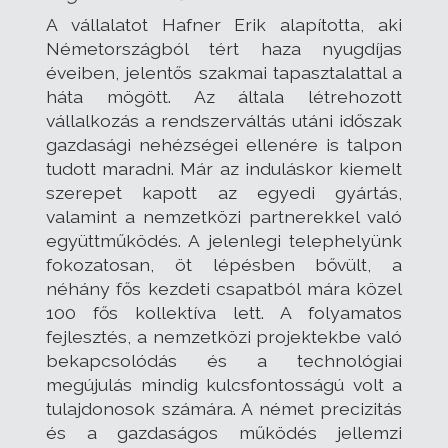
A vállalatot Hafner Erik alapította, aki
Németországból tért haza nyugdíjas
éveiben, jelentős szakmai tapasztalattal a
háta mögött. Az általa létrehozott
vállalkozás a rendszerváltás utáni időszak
gazdasági nehézségei ellenére is talpon
tudott maradni. Már az induláskor kiemelt
szerepet kapott az egyedi gyártás,
valamint a nemzetközi partnerekkel való
együttműködés. A jelenlegi telephelyünk
fokozatosan, öt lépésben bővült, a
néhány fős kezdeti csapatból mára közel
100 fős kollektíva lett. A folyamatos
fejlesztés, a nemzetközi projektekbe való
bekapcsolódás és a technológiai
megújulás mindig kulcsfontosságú volt a
tulajdonosok számára. A német precizitás
és a gazdaságos működés jellemzi