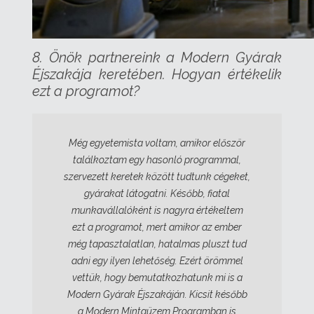
8. Önök partnereink a Modern Gyárak
Éjszakája keretében. Hogyan értékelik
ezt a programot?
Még egyetemista voltam, amikor először
találkoztam egy hasonló programmal,
szervezett keretek között tudtunk cégeket,
gyárakat látogatni. Később, fiatal
munkavállalóként is nagyra értékeltem
ezt a programot, mert amikor az ember
még tapasztalatlan, hatalmas pluszt tud
adni egy ilyen lehetőség. Ezért örömmel
vettük, hogy bemutatkozhatunk mi is a
Modern Gyárak Éjszakáján. Kicsit később
a Modern Mintaüzem Programban is