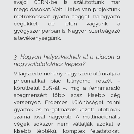
svájci CERN-be is szállítottunk már
megoldásokat. Volt, illetve van projektünk
metrókocsikat gyártó céggel, hajógyártó
cégekkel, de jelen vagyunk a
gyógyszeriparban is. Nagyon szerteágazó
a tevékenységünk.
3. Hogyan helyezkednek el a piacon a
nagyvállalatokhoz képest?
Világszerte néhány nagy szereplő uralja a
pneumatikai piac túlnyomó részét –
körülbelül 80%-át –, míg a fennmaradó
szegmensért több száz kisebb cég
versenyez. Érdemes különbséget tenni
gyártók és forgalmazók között, utóbbiak
száma jóval nagyobb. A multinacionális
cégek sokszor nem vállalják azokat a
kisebb léptékű, komplex feladatokat,