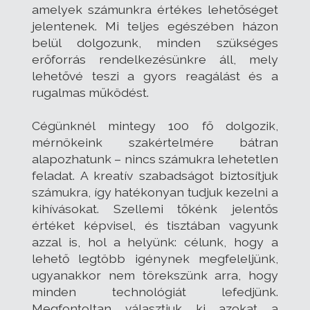
amelyek számunkra értékes lehetőséget
jelentenek. Mi teljes egészében házon
belül dolgozunk, minden szükséges
erőforrás rendelkezésünkre áll, mely
lehetővé teszi a gyors reagálást és a
rugalmas működést.
Cégünknél mintegy 100 fő dolgozik,
mérnökeink szakértelmére bátran
alapozhatunk – nincs számukra lehetetlen
feladat. A kreatív szabadságot biztosítjuk
számukra, így hatékonyan tudjuk kezelni a
kihívásokat. Szellemi tőkénk jelentős
értéket képvisel, és tisztában vagyunk
azzal is, hol a helyünk: célunk, hogy a
lehető legtöbb igénynek megfeleljünk,
ugyanakkor nem törekszünk arra, hogy
minden technológiát lefedjünk.
Megfontoltan választjuk ki azokat a