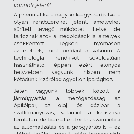
vannak jelen?
A pneumatika – nagyon leegyszerűsítve –
olyan rendszereket jelent, amelyeket
sűrített levegő működtet, illetve ide
tartoznak azok a megoldások is, amelyek
csökkentett légköri nyomáson
üzemelnek, mint például a vákuum. A
technológia rendkívül sokoldalúan
használható, éppen ezért előnyös
helyzetben vagyunk, hiszen nem
kötődünk kizárólag egyetlen iparághoz.
Jelen vagyunk többek között a
járműgyártás, a mezőgazdaság, az
építőipar, az olaj- és gázipar, a
szállítmányozás, valamint a logisztika
területén, de kiemelten fontos számunkra
az automatizálás és a gépgyártás is – ez
utóbbi terület igényli talán legnagyobb