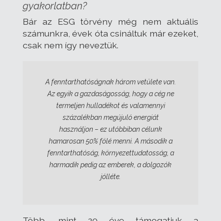
gyakorlatban?
Bár az ESG törvény még nem aktuális
számunkra, évek óta csináltuk már ezeket,
csak nem így neveztük.
A fenntarthatóságnak három vetülete van.
Az egyik a gazdaságosság, hogy a cég ne
termeljen hulladékot és valamennyi
százalékban megújuló energiát
használjon – ez utóbbiban célunk
hamarosan 50% fölé menni. A második a
fenntarthatóság, környezettudatosság, a
harmadik pedig az emberek, a dolgozók
jólléte.
Több, mint 20 éve támogatjuk a