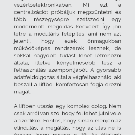
vezérlőelektronikában. Mi ezt a
centralizációt próbáljuk megszüntetni és
több részegységre szétszedni egy
modernebb megoldás kedvéért. Így jön
létre a moduláris felépítés, ami nem azt
jelenti, hogy ezek önmagukban
működőképes rendszerek lesznek, de
sokkal nagyobb tudást lehet létrehozni
általa, illetve kényelmesebb lesz a
felhasználás szempontjából. A gyorsabb
adatfeldolgozás által a végfelhasználó, aki
beszáll a liftbe, komfortosan fogja érezni
magát.
A liftben utazás egy komplex dolog. Nem
csak arról van szó, hogy fel lehet jutni vele
a tizedikre. Fontos, hogy simán menjen az
elindulás, a megállás, hogy az utas ne is
érezze, hogy mozog a lift. Az általunk