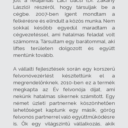
jött a felajánlás Laci bácsi (Dr. Zákány
László) részéről, hogy társuljak be a
cégbe. 2007-ben igent mondtam a
felkérésre és elindult a közös munka. Nem
sokkal később egyedül maradtam a
cégvezetéssel, ami hatalmas feladat volt
számomra. Társultam egy barátommal, aki
liftes területen dolgozott és együtt
mentünk tovább.
A vállalti fejlesztések során egy korszerű
felvonóvezérlést készítettünk el a
megrendelőnknek. 2010-ben ez a termék
megkapta az Év felvonója díjat, ami
nekünk hatalmas sikernek számított. Egy
német üzleti partnernek köszönhetően
lehetőséget kaptunk egy másik, görög
felvonós partnerrel való együttműködésre
is. Ők egy világszintű vállalkozás, akik