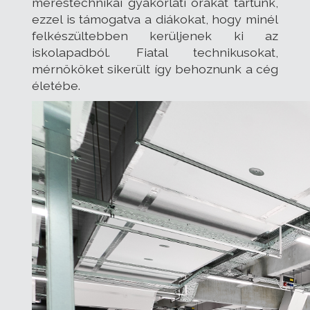
méréstechnikai gyakorlati órákat tartunk,
ezzel is támogatva a diákokat, hogy minél
felkészültebben kerüljenek ki az
iskolapadból. Fiatal technikusokat,
mérnököket sikerült így behoznunk a cég
életébe.