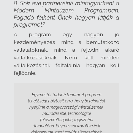
8. Sok éve partnereink mintagyárként a
Modern Mintaüzem Programban.
Fogadó félként Önök hogyan látják a
programo
t?
A program egy nagyon jó
kezdeményezés, mind a bemutatkozó
vállalatoknak, mind a fejlődni akaró
vállalkozásoknak. Nem kell minden
vállalkozásnak feltalálnia, hogyan kell
fejlődnie.
Egymástól tudunk tanulni. A program
lehetőséget biztosít arra, hogy betekintést
nyerjünk a magyarországi mintaüzemek
működésébe, technológiai
feleszereltségébe, logisztikai
útvonalába. Egymással karöltve kell
dolgoznunk, mert együtt sikeresebbek