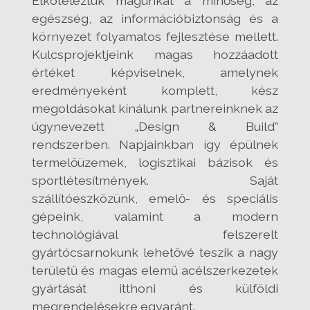
Elköteleztük magunkat a minőség, az
egészség, az információbiztonság és a
környezet folyamatos fejlesztése mellett.
Kulcsprojektjeink magas hozzáadott
értéket képviselnek, amelynek
eredményeként komplett, kész
megoldásokat kínálunk partnereinknek az
úgynevezett „Design & Build”
rendszerben. Napjainkban így épülnek
termelőüzemek, logisztikai bázisok és
sportlétesítmények. Saját
szállítóeszközünk, emelő- és speciális
gépeink, valamint a modern
technológiával felszerelt
gyártócsarnokunk lehetővé teszik a nagy
területű és magas elemű acélszerkezetek
gyártását itthoni és külföldi
megrendelésekre egyaránt.