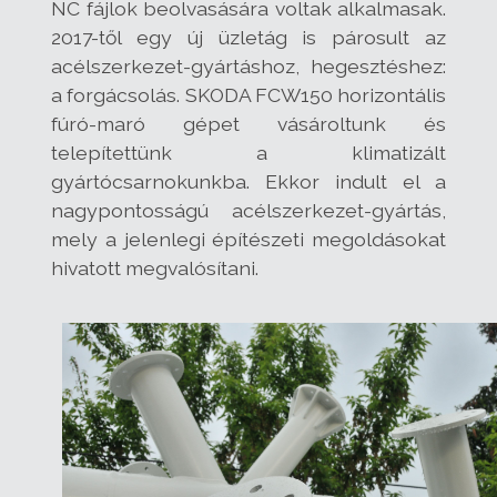
NC fájlok beolvasására voltak alkalmasak.
2017-től egy új üzletág is párosult az
acélszerkezet-gyártáshoz, hegesztéshez:
a forgácsolás. SKODA FCW150 horizontális
fúró-maró gépet vásároltunk és
telepítettünk a klimatizált
gyártócsarnokunkba. Ekkor indult el a
nagypontosságú acélszerkezet-gyártás,
mely a jelenlegi építészeti megoldásokat
hivatott megvalósítani.