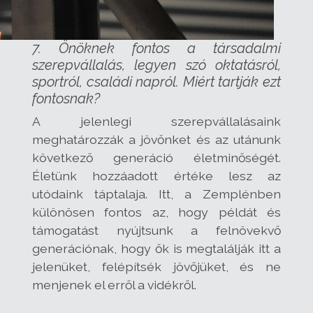
7.
Önöknek fontos a társadalmi
szerepvállalás, legyen szó oktatásról,
sportról, családi napról. Miért tartják ezt
fontosnak?
A jelenlegi szerepvállalásaink
meghatározzák a jövőnket és az utánunk
következő generáció életminőségét.
Életünk hozzáadott értéke lesz az
utódaink táptalaja. Itt, a Zemplénben
különösen fontos az, hogy példát és
támogatást nyújtsunk a felnövekvő
generációnak, hogy ők is megtalálják itt a
jelenüket, felépítsék jövőjüket, és ne
menjenek el erről a vidékről.