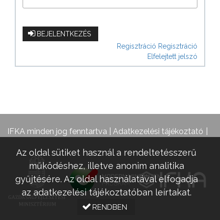
BEJELENTKEZÉS
Regisztráció
Regisztráció
Elfelejtett jelszó
IFKA minden jog fenntartva |
Adatkezelési tájékoztató
Az oldal sütiket használ a rendeltetésszerű
működéshez, illetve anonim analitika
gyűjtésére. Az oldal használatával elfogadja
az adatkezelési tájékoztatóban leírtakat.
RENDBEN