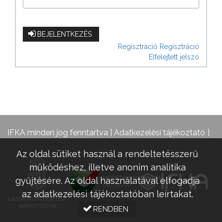
BEJELENTKEZÉS
Regisztráció
Regisztráció
Elfelejtett jelszó
IFKA minden jog fenntartva |
Adatkezelési tájékoztató
Az oldal sütiket használ a rendeltetésszerű
működéshez, illetve anonim analitika
gyűjtésére. Az oldal használatával elfogadja
az adatkezelési tájékoztatóban leírtakat.
RENDBEN