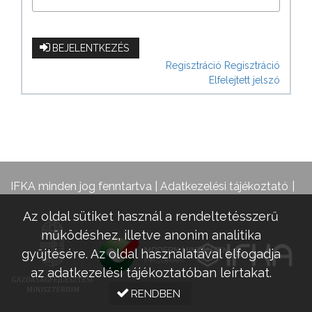
BEJELENTKEZÉS
Regisztráció
Regisztráció
Elfelejtett jelszó
IFKA minden jog fenntartva |
Adatkezelési tájékoztató
Az oldal sütiket használ a rendeltetésszerű
működéshez, illetve anonim analitika
gyűjtésére. Az oldal használatával elfogadja
az adatkezelési tájékoztatóban leírtakat.
RENDBEN